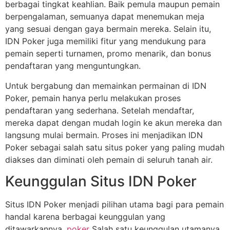
berbagai tingkat keahlian. Baik pemula maupun pemain
berpengalaman, semuanya dapat menemukan meja
yang sesuai dengan gaya bermain mereka. Selain itu,
IDN Poker juga memiliki fitur yang mendukung para
pemain seperti turnamen, promo menarik, dan bonus
pendaftaran yang menguntungkan.
Untuk bergabung dan memainkan permainan di IDN
Poker, pemain hanya perlu melakukan proses
pendaftaran yang sederhana. Setelah mendaftar,
mereka dapat dengan mudah login ke akun mereka dan
langsung mulai bermain. Proses ini menjadikan IDN
Poker sebagai salah satu situs poker yang paling mudah
diakses dan diminati oleh pemain di seluruh tanah air.
Keunggulan Situs IDN Poker
Situs IDN Poker menjadi pilihan utama bagi para pemain
handal karena berbagai keunggulan yang
ditawarkannya.
poker
Salah satu keunggulan utamanya