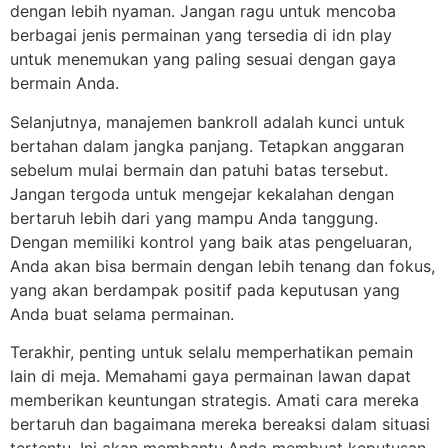
dengan lebih nyaman. Jangan ragu untuk mencoba
berbagai jenis permainan yang tersedia di idn play
untuk menemukan yang paling sesuai dengan gaya
bermain Anda.
Selanjutnya, manajemen bankroll adalah kunci untuk
bertahan dalam jangka panjang. Tetapkan anggaran
sebelum mulai bermain dan patuhi batas tersebut.
Jangan tergoda untuk mengejar kekalahan dengan
bertaruh lebih dari yang mampu Anda tanggung.
Dengan memiliki kontrol yang baik atas pengeluaran,
Anda akan bisa bermain dengan lebih tenang dan fokus,
yang akan berdampak positif pada keputusan yang
Anda buat selama permainan.
Terakhir, penting untuk selalu memperhatikan pemain
lain di meja. Memahami gaya permainan lawan dapat
memberikan keuntungan strategis. Amati cara mereka
bertaruh dan bagaimana mereka bereaksi dalam situasi