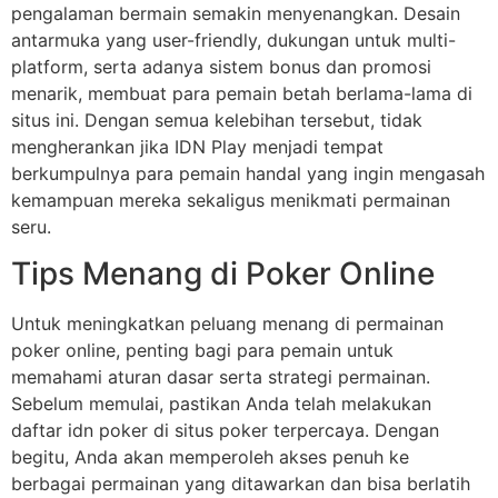
pengalaman bermain semakin menyenangkan. Desain
antarmuka yang user-friendly, dukungan untuk multi-
platform, serta adanya sistem bonus dan promosi
menarik, membuat para pemain betah berlama-lama di
situs ini. Dengan semua kelebihan tersebut, tidak
mengherankan jika IDN Play menjadi tempat
berkumpulnya para pemain handal yang ingin mengasah
kemampuan mereka sekaligus menikmati permainan
seru.
Tips Menang di Poker Online
Untuk meningkatkan peluang menang di permainan
poker online, penting bagi para pemain untuk
memahami aturan dasar serta strategi permainan.
Sebelum memulai, pastikan Anda telah melakukan
daftar idn poker di situs poker terpercaya. Dengan
begitu, Anda akan memperoleh akses penuh ke
berbagai permainan yang ditawarkan dan bisa berlatih