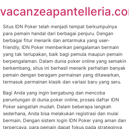
Skip
vacanzeapantelleria.c
to
content
Situs IDN Poker telah menjadi tempat berkumpulnya
para pemain handal dari berbagai penjuru. Dengan
berbagai fitur menarik dan antarmuka yang user-
friendly, IDN Poker memberikan pengalaman bermain
yang tak terlupakan, baik bagi pemula maupun pemain
berpengalaman. Dalam dunia poker online yang semakin
berkembang, situs ini berhasil menarik perhatian banyak
pemain dengan beragam permainan yang ditawarkan,
termasuk permainan klasik dan variasi baru yang seru.
Bagi Anda yang ingin bergabung dan mencoba
peruntungan di dunia poker online, proses daftar IDN
Poker sangatlah mudah. Dalam beberapa langkah
sederhana, Anda bisa melakukan registrasi dan mulai
bermain. Dengan sistem login IDN Poker yang aman dan
terpercaya, para pemain dapat fokus pada strateginya