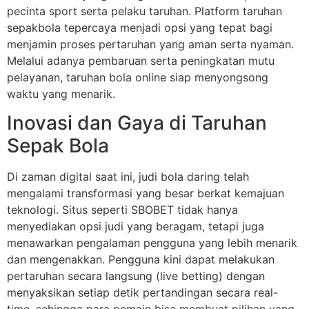
pecinta sport serta pelaku taruhan. Platform taruhan
sepakbola tepercaya menjadi opsi yang tepat bagi
menjamin proses pertaruhan yang aman serta nyaman.
Melalui adanya pembaruan serta peningkatan mutu
pelayanan, taruhan bola online siap menyongsong
waktu yang menarik.
Inovasi dan Gaya di Taruhan
Sepak Bola
Di zaman digital saat ini, judi bola daring telah
mengalami transformasi yang besar berkat kemajuan
teknologi. Situs seperti SBOBET tidak hanya
menyediakan opsi judi yang beragam, tetapi juga
menawarkan pengalaman pengguna yang lebih menarik
dan mengenakkan. Pengguna kini dapat melakukan
pertaruhan secara langsung (live betting) dengan
menyaksikan setiap detik pertandingan secara real-
time, sehingga para pemain bisa membuat pilihan yang