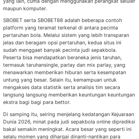
yang lain, cuma dengan menggunakan perangkat seluler
maupun komputer.
SBOBET serta SBOBET88 adalah beberapa contoh
platform yang teramat terkenal di antara pecinta
pertaruhan bola. Melalui sistem yang lebih transparan
jelas dan beragam opsi pertaruhan, kedua situs ini
sudah menggaet banyak pecinta judi sepakbola.
Peserta bisa mendapatkan beraneka jenis taruhan,
termasuk taruhansingle, parlay dan mix parlay, yang
menawarkan memberikan hiburan serta kesempatan
untung yang besar. Selain itu, kemampuan untuk
mengakses data statistik serta analisis tim secara
langsung langsung memberikan keuntungan keuntungan
ekstra bagi bagi para bettor.
Di samping itu, seiring menjelang kedatangan Kejuaraan
Dunia 2026, minat pada judi sepakbola online diprediksi
bakal semakin meningkat. Acara besar yang seperti ini
selalu momen yang dihargai dinanti-nantikan para