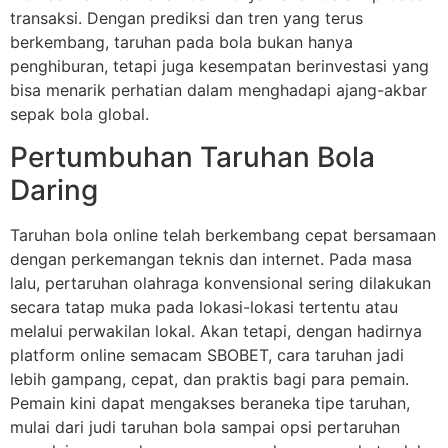
transaksi. Dengan prediksi dan tren yang terus
berkembang, taruhan pada bola bukan hanya
penghiburan, tetapi juga kesempatan berinvestasi yang
bisa menarik perhatian dalam menghadapi ajang-akbar
sepak bola global.
Pertumbuhan Taruhan Bola
Daring
Taruhan bola online telah berkembang cepat bersamaan
dengan perkemangan teknis dan internet. Pada masa
lalu, pertaruhan olahraga konvensional sering dilakukan
secara tatap muka pada lokasi-lokasi tertentu atau
melalui perwakilan lokal. Akan tetapi, dengan hadirnya
platform online semacam SBOBET, cara taruhan jadi
lebih gampang, cepat, dan praktis bagi para pemain.
Pemain kini dapat mengakses beraneka tipe taruhan,
mulai dari judi taruhan bola sampai opsi pertaruhan