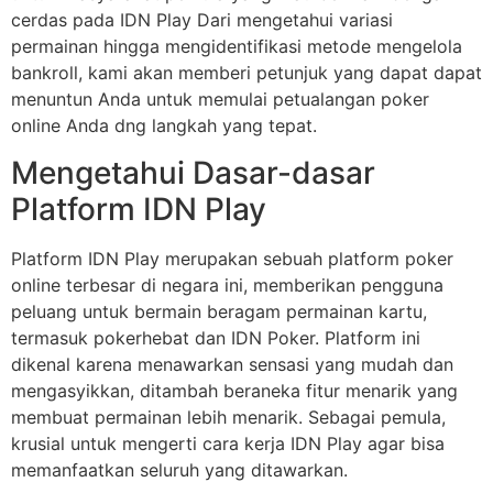
cerdas pada IDN Play Dari mengetahui variasi
permainan hingga mengidentifikasi metode mengelola
bankroll, kami akan memberi petunjuk yang dapat dapat
menuntun Anda untuk memulai petualangan poker
online Anda dng langkah yang tepat.
Mengetahui Dasar-dasar
Platform IDN Play
Platform IDN Play merupakan sebuah platform poker
online terbesar di negara ini, memberikan pengguna
peluang untuk bermain beragam permainan kartu,
termasuk pokerhebat dan IDN Poker. Platform ini
dikenal karena menawarkan sensasi yang mudah dan
mengasyikkan, ditambah beraneka fitur menarik yang
membuat permainan lebih menarik. Sebagai pemula,
krusial untuk mengerti cara kerja IDN Play agar bisa
memanfaatkan seluruh yang ditawarkan.