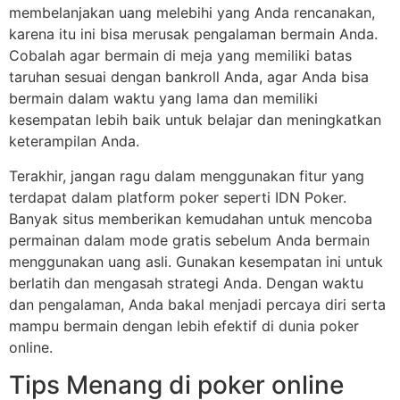
membelanjakan uang melebihi yang Anda rencanakan,
karena itu ini bisa merusak pengalaman bermain Anda.
Cobalah agar bermain di meja yang memiliki batas
taruhan sesuai dengan bankroll Anda, agar Anda bisa
bermain dalam waktu yang lama dan memiliki
kesempatan lebih baik untuk belajar dan meningkatkan
keterampilan Anda.
Terakhir, jangan ragu dalam menggunakan fitur yang
terdapat dalam platform poker seperti IDN Poker.
Banyak situs memberikan kemudahan untuk mencoba
permainan dalam mode gratis sebelum Anda bermain
menggunakan uang asli. Gunakan kesempatan ini untuk
berlatih dan mengasah strategi Anda. Dengan waktu
dan pengalaman, Anda bakal menjadi percaya diri serta
mampu bermain dengan lebih efektif di dunia poker
online.
Tips Menang di poker online