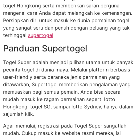
togel Hongkong serta memberikan saran berguna
mengenai cara Anda dapat melangkah ke kemenangan.
Persiapkan diri untuk masuk ke dunia permainan togel
yang sangat seru dan penuh dengan peluang yang tak
terhingga!
supertogel
Panduan Supertogel
Togel Super adalah menjadi pilihan utama untuk banyak
pecinta togel di dunia maya. Melalui platform berbasis
user-friendly serta beraneka jenis permainan yang
ditawarkan, Supertogel memberikan pengalaman yang
memuaskan bagi semua pemain. Anda bisa secara
mudah masuk ke ragam permainan seperti lotto
Hongkong, togel SG, sampai lotto Sydney, hanya dalam
sejumlah klik.
Agar memulai, registrasi pada Togel Super sangatlah
mudah. Cukup masuk ke website resmi mereka, isi