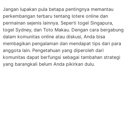
Jangan lupakan pula betapa pentingnya memantau
perkembangan terbaru tentang lotere online dan
permainan sejenis lainnya. Seperti togel Singapura,
togel Sydney, dan Toto Makau. Dengan cara bergabung
dalam komunitas online atau diskusi, Anda bisa
membagikan pengalaman dan mendapat tips dari para
anggota lain. Pengetahuan yang diperoleh dari
komunitas dapat berfungsi sebagai tambahan strategi
yang barangkali belum Anda pikirkan dulu.