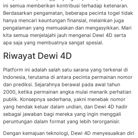
ini semua memberikan kontribusi terhadap ketenaran.
Berdasarkan pengamatan, beberapa pecinta togel tidak
hanya mencari keuntungan finansial, melainkan juga
pengalaman yang memuaskan dan mengasyikkan. Mari
kita semua menjelajahi jauh mengenai Dewi 4D serta
apa saja yang membuatnya sangat spesial.
Riwayat Dewi 4D
Platform ini adalah salah satu sarana yang terkenal di
Indonesia, terutama di antara pecinta permainan nomor
dan prediksi. Sejarahnya berawal pada awal tahun
2000, ketika permainan angka mulai menarik perhatian
publik. Konsepnya sederhana, yakni menebak nomor
yang hendak keluar dalam undian, dan Dewi 4D hadir
sebagai jawaban bagi mereka yang ingin menggali
peruntungan dalam format yang lebih terorganisir.
Dengan kemajuan teknologi, Dewi 4D menyesuaikan diri