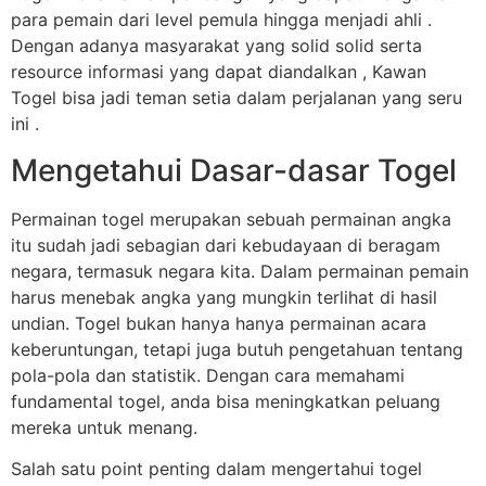
para pemain dari level pemula hingga menjadi ahli .
Dengan adanya masyarakat yang solid solid serta
resource informasi yang dapat diandalkan , Kawan
Togel bisa jadi teman setia dalam perjalanan yang seru
ini .
Mengetahui Dasar-dasar Togel
Permainan togel merupakan sebuah permainan angka
itu sudah jadi sebagian dari kebudayaan di beragam
negara, termasuk negara kita. Dalam permainan pemain
harus menebak angka yang mungkin terlihat di hasil
undian. Togel bukan hanya hanya permainan acara
keberuntungan, tetapi juga butuh pengetahuan tentang
pola-pola dan statistik. Dengan cara memahami
fundamental togel, anda bisa meningkatkan peluang
mereka untuk menang.
Salah satu point penting dalam mengertahui togel