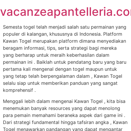
Skip
vacanzeapantelleria.c
to
content
Semesta togel telah menjadi salah satu permainan yang
populer di kalangan, khususnya di Indonesia. Platform
Kawan Togel merupakan platform dimana menyediakan
beragam informasi, tips, serta strategi bagi mereka
yang berharap untuk meraih keberhasilan dalam
permainan ini . Baiklah untuk pendatang baru yang baru
pertama kali mengenal dengan togel maupun untuk
yang tetap telah berpengalaman dalam , Kawan Togel
selalu siap untuk memberikan panduan yang sangat
komprehensif .
Menggali lebih dalam mengenai Kawan Togel , kita bisa
menemukan banyak resources yang dapat menolong
para pemain memahami beraneka aspek dari game ini .
Dari strategi fundamental hingga tafsiran angka , Kawan
Togel menawarkan pandangan yang dapat mengantar