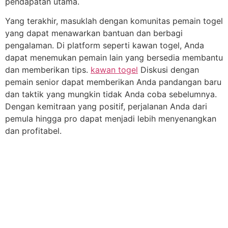
pendapatan utama.
Yang terakhir, masuklah dengan komunitas pemain togel
yang dapat menawarkan bantuan dan berbagi
pengalaman. Di platform seperti kawan togel, Anda
dapat menemukan pemain lain yang bersedia membantu
dan memberikan tips.
kawan togel
Diskusi dengan
pemain senior dapat memberikan Anda pandangan baru
dan taktik yang mungkin tidak Anda coba sebelumnya.
Dengan kemitraan yang positif, perjalanan Anda dari
pemula hingga pro dapat menjadi lebih menyenangkan
dan profitabel.