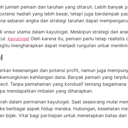
h jumlah pemain dan taruhan yang ditaruh. Lebih banyak pe
potensi hadiah yang lebih besar, tetapi juga berdampak pa
na sebaran angka dan strategi taruhan dapat mempengaru
adi unsur utama dalam kayutogel. Meskipun strategi dan ana
cul.
kayutogel
Oleh karena itu, pemain perlu tetap realist
begitu mengharapkan dapat menjadi rungutan untuk menikmat
l
arkan kesenangan dan potensi profit, namun juga mempunya
 kemungkinan kehilangan dana. Banyak pemain yang terpika
 kecil. Tanpa pemahaman yang kondusif tentang bagaimana
npa mendapatkan imbalan yang diharapkan.
arah dalam permainan kayutogel. Saat seseorang mulai me
ke berbagai aspek hidup mereka. Hubungan, kesehatan ment
gan bijak. Vital bagi partisipan untuk menetapkan batas d