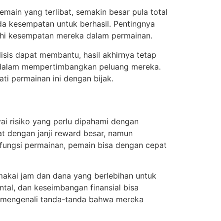
main yang terlibat, semakin besar pula total
da kesempatan untuk berhasil. Pentingnya
hi kesempatan mereka dalam permainan.
lisis dapat membantu, hasil akhirnya tetap
is dalam mempertimbangkan peluang mereka.
i permainan ini dengan bijak.
i risiko yang perlu dipahami dengan
t dengan janji reward besar, namun
 fungsi permainan, pemain bisa dengan cepat
makai jam dan dana yang berlebihan untuk
al, dan keseimbangan finansial bisa
an mengenali tanda-tanda bahwa mereka