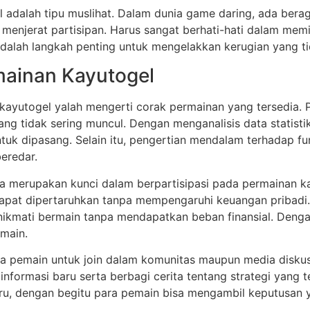
l adalah tipu muslihat. Dalam dunia game daring, ada bera
njerat partisipan. Harus sangat berhati-hati dalam memili
adalah langkah penting untuk mengelakkan kerugian yang ti
mainan Kayutogel
i kayutogel yalah mengerti corak permainan yang tersedia
g tidak sering muncul. Dengan menganalisis data statisti
tuk dipasang. Selain itu, pengertian mendalam terhadap f
eredar.
uga merupakan kunci dalam berpartisipasi pada permainan k
apat dipertaruhkan tanpa mempengaruhi keuangan pribadi.
kmati bermain tanpa mendapatkan beban finansial. Dengan 
rmain.
a pemain untuk join dalam komunitas maupun media diskusi
ormasi baru serta berbagi cerita tentang strategi yang ter
u, dengan begitu para pemain bisa mengambil keputusan y