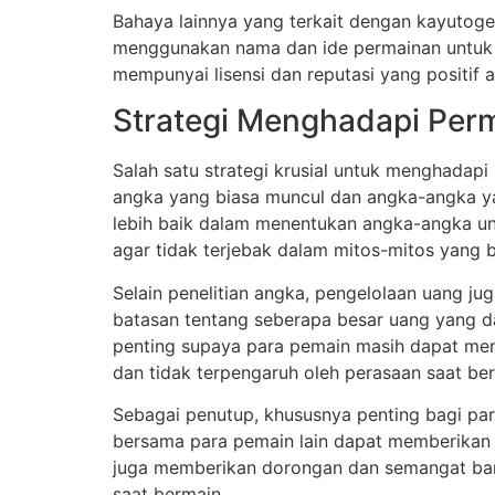
Bahaya lainnya yang terkait dengan kayutoge
menggunakan nama dan ide permainan untuk me
mempunyai lisensi dan reputasi yang positif 
Strategi Menghadapi Per
Salah satu strategi krusial untuk menghadap
angka yang biasa muncul dan angka-angka yan
lebih baik dalam menentukan angka-angka un
agar tidak terjebak dalam mitos-mitos yang b
Selain penelitian angka, pengelolaan uang j
batasan tentang seberapa besar uang yang d
penting supaya para pemain masih dapat meni
dan tidak terpengaruh oleh perasaan saat be
Sebagai penutup, khususnya penting bagi par
bersama para pemain lain dapat memberikan inf
juga memberikan dorongan dan semangat bar
saat bermain.