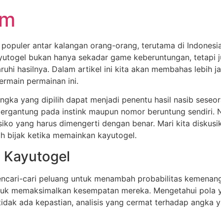
om
populer antar kalangan orang-orang, terutama di Indonesia
yutogel bukan hanya sekadar game keberuntungan, tetapi ju
 hasilnya. Dalam artikel ini kita akan membahas lebih ja
bermain permainan ini.
angka yang dipilih dapat menjadi penentu hasil nasib ses
mi bergantung pada instink maupun nomor beruntung sendiri
iko yang harus dimengerti dengan benar. Mari kita diskusik
ih bijak ketika memainkan kayutogel.
 Kayutogel
mencari-cari peluang untuk menambah probabilitas kemena
ntuk memaksimalkan kesempatan mereka. Mengetahui pola y
dak ada kepastian, analisis yang cermat terhadap angka 