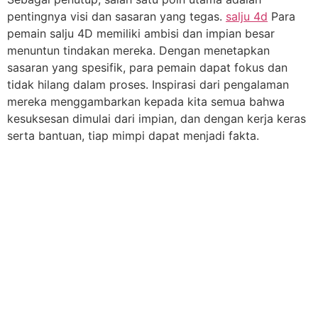
pentingnya visi dan sasaran yang tegas.
salju 4d
Para
pemain salju 4D memiliki ambisi dan impian besar
menuntun tindakan mereka. Dengan menetapkan
sasaran yang spesifik, para pemain dapat fokus dan
tidak hilang dalam proses. Inspirasi dari pengalaman
mereka menggambarkan kepada kita semua bahwa
kesuksesan dimulai dari impian, dan dengan kerja keras
serta bantuan, tiap mimpi dapat menjadi fakta.