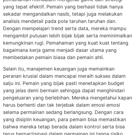
yang tepat efektif. Pemain yang berhasil tidak hanya
sekadar mengandalkan nasib, tetapi juga melakukan
analisis mendetail pada pola taruhan taruhan dan.
Dengan mempelajari trend serta data, mereka mampu
mengambil putusan lebih bijak bijak serta meminimalkan
kemungkinan rugi. Pemahaman yang kuat kuat tentang
bagaimana kerja game menjadi dasar utama yang
membedakan pemain biasa dan pemain ahli.
Selain itu, manajemen keuangan juga memainkan
peranan krusial dalam mencapai meraih sukses dalam
salju ini. Pemain yang bijak pasti menetapkan budget
yang jelas demi bermain sehingga dapat menghindari
pengeluaran yang berlebihan. Mereka mengetahui kapan
harus berhenti dan tak terjebak dalam emosi emosi
selama permainan sedang berlangsung. Dengan cara
yang disiplin keuangan, para pemain bisa memastikan
bahwa mereka tetap berada dalam kontrol serta bisa
terus berpartisipasi dalam permainan ini tanpa risiko