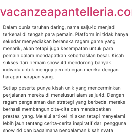
Skip
vacanzeapantelleria.c
to
content
Dalam dunia taruhan daring, nama salju4d menjadi
terkenal di tengah para pemain. Platform ini tidak hanya
sekedar menyediakan beraneka ragam game yang
menarik, akan tetapi juga kesempatan untuk para
pemain dalam mendapatkan keberhasilan besar. Kisah
sukses dari pemain snow 4d mendorong banyak
individu untuk menguji peruntungan mereka dengan
harapan harapan yang.
Setiap peserta punya kisah unik yang mencerminkan
perjalanan mereka di menelusuri alam salju4d. Dengan
ragam pengalaman dan strategi yang berbeda, mereka
berhasil membangun cita-cita dan mendapatkan
prestasi yang. Melalui artikel ini akan tetapi menyelami
lebih jauh tentang cerita-cerita inspiratif dari pengguna
snow 4d dan bagaimana pengalaman kisah nyata