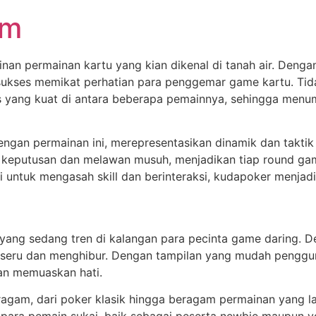
om
inan permainan kartu yang kian dikenal di tanah air. Den
sukses memikat perhatian para penggemar game kartu. Tid
 yang kuat di antara beberapa pemainnya, sehingga menu
dengan permainan ini, merepresentasikan dinamik dan takti
 keputusan dan melawan musuh, menjadikan tiap round gam
si untuk mengasah skill dan berinteraksi, kudapoker menjadi
ang sedang tren di kalangan para pecinta game daring. 
 seru dan menghibur. Dengan tampilan yang mudah penggu
an memuaskan hati.
agam, dari poker klasik hingga beragam permainan yang l