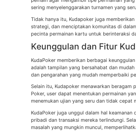
pemain agar mengambil tipe permainan yang 
sering menyelenggarakan turnamen yang ser
Tidak hanya itu, Kudapoker juga memberikan
strategi, dan menciptakan komunitas di dalam
pecinta permainan kartu untuk berinteraksi 
Keunggulan dan Fitur Ku
KudaPoker memberikan berbagai keunggulan y
adalah tampilan yang bersahabat dan mudah d
dan pengarahan yang mudah memperbaiki peng
Selain itu, Kudapoker menawarkan beragam p
Poker, user dapat menentukan permainan yang
menemukan ujian yang seru dan tidak cepat m
KudaPoker juga unggul dalam hal keamanan d
pribadi dan transaksi mereka terlindungi. Se
masalah yang mungkin muncul, memperlihatk