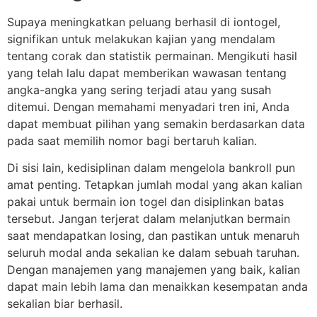
Supaya meningkatkan peluang berhasil di iontogel,
signifikan untuk melakukan kajian yang mendalam
tentang corak dan statistik permainan. Mengikuti hasil
yang telah lalu dapat memberikan wawasan tentang
angka-angka yang sering terjadi atau yang susah
ditemui. Dengan memahami menyadari tren ini, Anda
dapat membuat pilihan yang semakin berdasarkan data
pada saat memilih nomor bagi bertaruh kalian.
Di sisi lain, kedisiplinan dalam mengelola bankroll pun
amat penting. Tetapkan jumlah modal yang akan kalian
pakai untuk bermain ion togel dan disiplinkan batas
tersebut. Jangan terjerat dalam melanjutkan bermain
saat mendapatkan losing, dan pastikan untuk menaruh
seluruh modal anda sekalian ke dalam sebuah taruhan.
Dengan manajemen yang manajemen yang baik, kalian
dapat main lebih lama dan menaikkan kesempatan anda
sekalian biar berhasil.