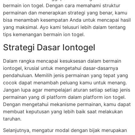
bermain ion togel. Dengan cara memahami struktur
permainan dan menerapkan strategi yang benar, kamu
bisa menambah kesempatan Anda untuk mencapai hasil
yang maksimal. Ayo kami telusuri lebih dalam tentang
tips kemenangan bermain ion togel.
Strategi Dasar Iontogel
Dalam rangka mencapai kesuksesan dalam bermain
iontogel, krusial untuk mengetahui dasar-dasarnya
pendahuluan. Memilih jenis permainan yang tepat yang
cocok dapat menambah peluang kamu untuk menang.
Jangan lupa agar mempelajari aturan setiap setiap jenis
permainan yang di platform dalam platform ion togel.
Dengan mengetahui mekanisme permainan, kamu dapat
membuat keputusan yang lebih baik saat melakukan
taruhan.
Selanjutnya, mengatur modal dengan bijak merupakan