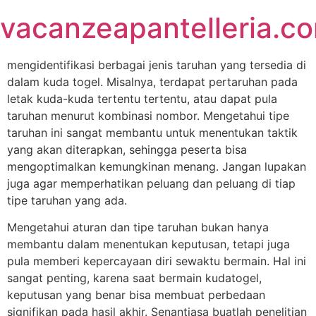
Skip
vacanzeapantelleria.c
to
content
mengidentifikasi berbagai jenis taruhan yang tersedia di
dalam kuda togel. Misalnya, terdapat pertaruhan pada
letak kuda-kuda tertentu tertentu, atau dapat pula
taruhan menurut kombinasi nombor. Mengetahui tipe
taruhan ini sangat membantu untuk menentukan taktik
yang akan diterapkan, sehingga peserta bisa
mengoptimalkan kemungkinan menang. Jangan lupakan
juga agar memperhatikan peluang dan peluang di tiap
tipe taruhan yang ada.
Mengetahui aturan dan tipe taruhan bukan hanya
membantu dalam menentukan keputusan, tetapi juga
pula memberi kepercayaan diri sewaktu bermain. Hal ini
sangat penting, karena saat bermain kudatogel,
keputusan yang benar bisa membuat perbedaan
signifikan pada hasil akhir. Senantiasa buatlah penelitian