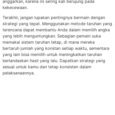
anggarkan, karena ini sering kali berujung pada
kekecewaan.
Terakhir, jangan lupakan pentingnya bermain dengan
strategi yang tepat. Menggunakan metode taruhan yang
terencana dapat membantu Anda dalam memilih angka
yang lebih menguntungkan. Sebagian pemain suka
memakai sistem taruhan tetap, di mana mereka
bertaruh jumlah yang konstan setiap waktu, sementara
yang lain bisa memilih untuk meningkatkan taruhan
berlandaskan hasil yang lalu. Dapatkan strategi yang
sesuai untuk kamu dan tetap konsisten dalam
pelaksanaannya.