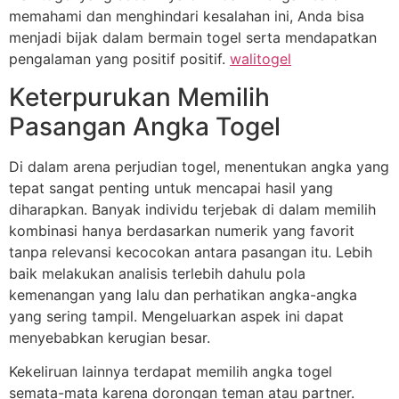
memahami dan menghindari kesalahan ini, Anda bisa
menjadi bijak dalam bermain togel serta mendapatkan
pengalaman yang positif positif.
walitogel
Keterpurukan Memilih
Pasangan Angka Togel
Di dalam arena perjudian togel, menentukan angka yang
tepat sangat penting untuk mencapai hasil yang
diharapkan. Banyak individu terjebak di dalam memilih
kombinasi hanya berdasarkan numerik yang favorit
tanpa relevansi kecocokan antara pasangan itu. Lebih
baik melakukan analisis terlebih dahulu pola
kemenangan yang lalu dan perhatikan angka-angka
yang sering tampil. Mengeluarkan aspek ini dapat
menyebabkan kerugian besar.
Kekeliruan lainnya terdapat memilih angka togel
semata-mata karena dorongan teman atau partner.