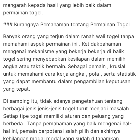
mengarah kepada hasil yang lebih baik dalam
permainan togel.
### Kurangnya Pemahaman tentang Permainan Togel
Banyak orang yang terjun dalam ranah wali togel tanpa
memahami aspek permainan ini . Ketidakpahaman
mengenai mekanisme yang bekerja bekerja di balik
togel sering menyebabkan kesilapan dalam memilih
angka atau taktik bermain. Sebagai pemain , krusial
untuk memahami cara kerja angka , pola , serta statistik
yang dapat membantu dalam pengambilan keputusan
yang tepat.
Di samping itu, tidak adanya pengetahuan tentang
berbagai jenis jenis-jenis togel turut menjadi masalah .
Setiap tipe togel memiliki aturan dan peluang yang
berbeda . Tanpa pemahaman yang baik mengenai hal-
hal ini, pemain berpotensi salah pilih dan akhirnya
kehilangan modal modal yang sudah ditanamkan.