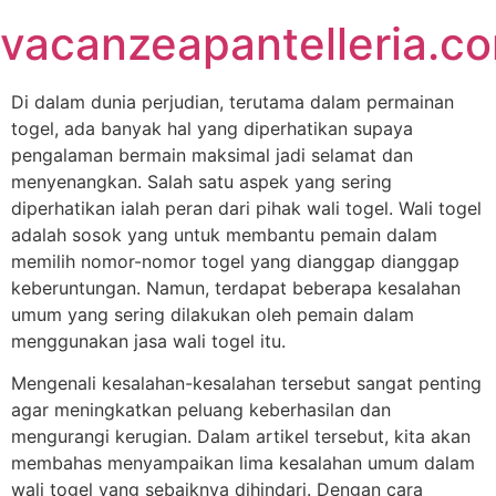
Skip
vacanzeapantelleria.c
to
content
Di dalam dunia perjudian, terutama dalam permainan
togel, ada banyak hal yang diperhatikan supaya
pengalaman bermain maksimal jadi selamat dan
menyenangkan. Salah satu aspek yang sering
diperhatikan ialah peran dari pihak wali togel. Wali togel
adalah sosok yang untuk membantu pemain dalam
memilih nomor-nomor togel yang dianggap dianggap
keberuntungan. Namun, terdapat beberapa kesalahan
umum yang sering dilakukan oleh pemain dalam
menggunakan jasa wali togel itu.
Mengenali kesalahan-kesalahan tersebut sangat penting
agar meningkatkan peluang keberhasilan dan
mengurangi kerugian. Dalam artikel tersebut, kita akan
membahas menyampaikan lima kesalahan umum dalam
wali togel yang sebaiknya dihindari. Dengan cara