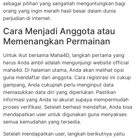
sebagai pilihan yang sangatlah menguntungkan bagi
orang yang ingin meraih hasil besar dalam dunia
perjudian di internet.
Cara Menjadi Anggota atau
Memenangkan Permainan
Untuk ikut bersama Maha4D, langkah pertama yang
harus Anda ambil adalah mengunjungi website official
maha4d. Di halaman utama, Anda akan melihat opsi
guna mendaftar dari anggota. Cara registrasi ini cukup
gampang, Anda cukuplah perlu menginput data
memasukkan data diri yang diperlukan. Pastikan
informasi yang Anda isi akurat supaya mempermudah
proses verifikasi. Setelah berhasil mendaftar, Anda bisa
mendapatkan user untuk digunakan guna menyakses
semua kemudahan yang tersedia.
Setelah mendapatkan user, langkah berikutnya yaitu