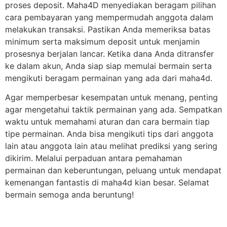
proses deposit. Maha4D menyediakan beragam pilihan
cara pembayaran yang mempermudah anggota dalam
melakukan transaksi. Pastikan Anda memeriksa batas
minimum serta maksimum deposit untuk menjamin
prosesnya berjalan lancar. Ketika dana Anda ditransfer
ke dalam akun, Anda siap siap memulai bermain serta
mengikuti beragam permainan yang ada dari maha4d.
Agar memperbesar kesempatan untuk menang, penting
agar mengetahui taktik permainan yang ada. Sempatkan
waktu untuk memahami aturan dan cara bermain tiap
tipe permainan. Anda bisa mengikuti tips dari anggota
lain atau anggota lain atau melihat prediksi yang sering
dikirim. Melalui perpaduan antara pemahaman
permainan dan keberuntungan, peluang untuk mendapat
kemenangan fantastis di maha4d kian besar. Selamat
bermain semoga anda beruntung!