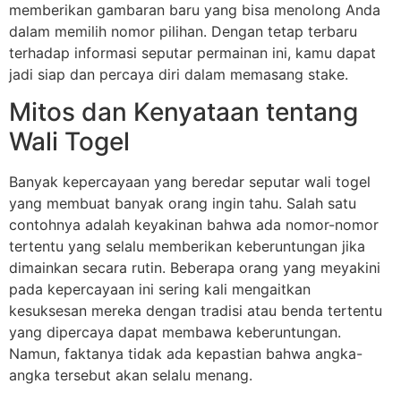
memberikan gambaran baru yang bisa menolong Anda
dalam memilih nomor pilihan. Dengan tetap terbaru
terhadap informasi seputar permainan ini, kamu dapat
jadi siap dan percaya diri dalam memasang stake.
Mitos dan Kenyataan tentang
Wali Togel
Banyak kepercayaan yang beredar seputar wali togel
yang membuat banyak orang ingin tahu. Salah satu
contohnya adalah keyakinan bahwa ada nomor-nomor
tertentu yang selalu memberikan keberuntungan jika
dimainkan secara rutin. Beberapa orang yang meyakini
pada kepercayaan ini sering kali mengaitkan
kesuksesan mereka dengan tradisi atau benda tertentu
yang dipercaya dapat membawa keberuntungan.
Namun, faktanya tidak ada kepastian bahwa angka-
angka tersebut akan selalu menang.