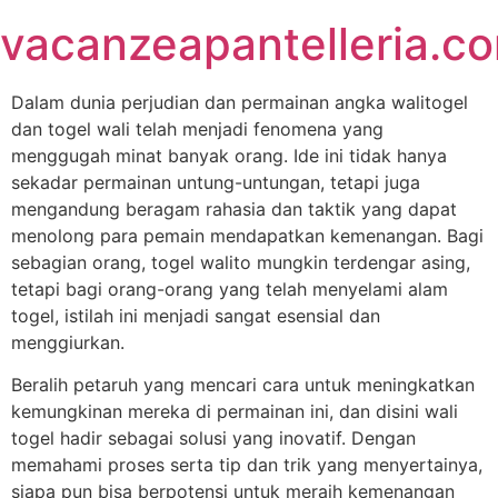
Skip
vacanzeapantelleria.c
to
content
Dalam dunia perjudian dan permainan angka walitogel
dan togel wali telah menjadi fenomena yang
menggugah minat banyak orang. Ide ini tidak hanya
sekadar permainan untung-untungan, tetapi juga
mengandung beragam rahasia dan taktik yang dapat
menolong para pemain mendapatkan kemenangan. Bagi
sebagian orang, togel walito mungkin terdengar asing,
tetapi bagi orang-orang yang telah menyelami alam
togel, istilah ini menjadi sangat esensial dan
menggiurkan.
Beralih petaruh yang mencari cara untuk meningkatkan
kemungkinan mereka di permainan ini, dan disini wali
togel hadir sebagai solusi yang inovatif. Dengan
memahami proses serta tip dan trik yang menyertainya,
siapa pun bisa berpotensi untuk meraih kemenangan