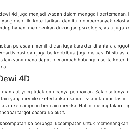
s dewi 4d juga menjadi wadah dalam menggali pertemanan. 
yang memiliki ketertarikan, dan itu memperbanyak relasi a
hidup harian, memberikan dukungan psikologis, atau juga 
udkan perasaan memiliki dan juga karakter di antara angg
partisipasi dan juga berkontribusi juga meluas. Di situasi 
as lain yang mana dapat menambah hubungan serta keterlib
kna.
Dewi 4D
anfaat yang tidak dari hanya permainan. Salah satunya 
lain yang memiliki ketertarikan sama. Dalam komunitas in
ngasah kemampuan bermain mereka. Hal ini menciptakan l
capai target secara kolektif.
an kesempatan ke berbagai kesempatan untuk memenangkan 