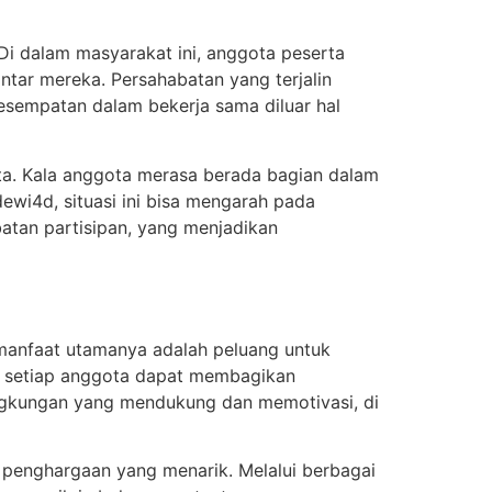
Di dalam masyarakat ini, anggota peserta
ntar mereka. Persahabatan yang terjalin
kesempatan dalam bekerja sama diluar hal
ota. Kala anggota merasa berada bagian dalam
dewi4d, situasi ini bisa mengarah pada
atan partisipan, yang menjadikan
manfaat utamanya adalah peluang untuk
i, setiap anggota dapat membagikan
ingkungan yang mendukung dan memotivasi, di
penghargaan yang menarik. Melalui berbagai