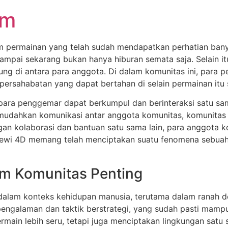
om
 permainan yang telah sudah mendapatkan perhatian banya
mpai sekarang bukan hanya hiburan semata saja. Selain it
g di antara para anggota. Di dalam komunitas ini, para pe
 persahabatan yang dapat bertahan di selain permainan itu s
ara penggemar dapat berkumpul dan berinteraksi satu sam
mudahkan komunikasi antar anggota komunitas, komunitas i
an kolaborasi dan bantuan satu sama lain, para anggota 
. Dewi 4D memang telah menciptakan suatu fenomena sebuah
m Komunitas Penting
dalam konteks kehidupan manusia, terutama dalam ranah d
pengalaman dan taktik berstrategi, yang sudah pasti mamp
ermain lebih seru, tetapi juga menciptakan lingkungan sat