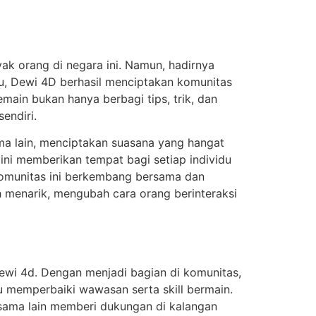
k orang di negara ini. Namun, hadirnya
u, Dewi 4D berhasil menciptakan komunitas
main bukan hanya berbagi tips, trik, dan
endiri.
a lain, menciptakan suasana yang hangat
ni memberikan tempat bagi setiap individu
komunitas ini berkembang bersama dan
 menarik, mengubah cara orang berinteraksi
ewi 4d. Dengan menjadi bagian di komunitas,
u memperbaiki wawasan serta skill bermain.
u sama lain memberi dukungan di kalangan