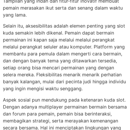
Tampilan yang indah dan fitur-fitur inovatif membuat
pemain merasakan ikut serta dan senang dalam waktu
yang lama.
Selain itu, aksesibilitas adalah elemen penting yang slot
kuda semakin lebih dikenal. Pemain dapat bermain
permainan ini kapan saja melalui melalui perangkat
melalui perangkat seluler atau komputer. Platform yang
membantu para pemula dalam mengerti cara bermain,
dan dengan banyak tema yang ditawarkan tersedia,
setiap orang bisa mencari permainan yang dengan
selera mereka. Fleksibilitas menarik menarik perhatian
banyak kalangan, mulai dari pecinta judi hingga individu
yang ingin mengisi waktu senggang.
Aspek sosial pun mendukung pada ketenaran kuda slot.
Dengan adanya multiplayer permainan bermain bersama
dan forum para pemain, pemain bisa berinteraksi,
membagikan strategi, serta merayakan kemenangan
secara bersama. Hal ini menciptakan lingkungan yang