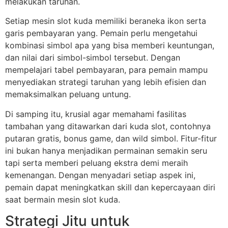
melakukan taruhan.
Setiap mesin slot kuda memiliki beraneka ikon serta
garis pembayaran yang. Pemain perlu mengetahui
kombinasi simbol apa yang bisa memberi keuntungan,
dan nilai dari simbol-simbol tersebut. Dengan
mempelajari tabel pembayaran, para pemain mampu
menyediakan strategi taruhan yang lebih efisien dan
memaksimalkan peluang untung.
Di samping itu, krusial agar memahami fasilitas
tambahan yang ditawarkan dari kuda slot, contohnya
putaran gratis, bonus game, dan wild simbol. Fitur-fitur
ini bukan hanya menjadikan permainan semakin seru
tapi serta memberi peluang ekstra demi meraih
kemenangan. Dengan menyadari setiap aspek ini,
pemain dapat meningkatkan skill dan kepercayaan diri
saat bermain mesin slot kuda.
Strategi Jitu untuk