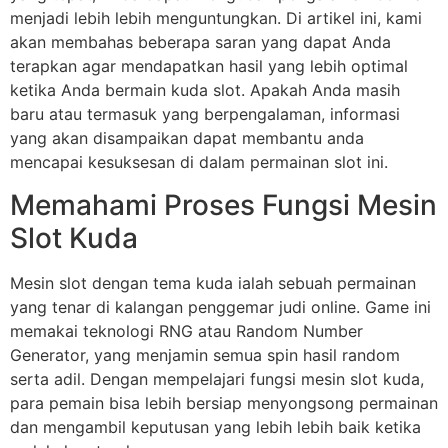
menjadi lebih lebih menguntungkan. Di artikel ini, kami
akan membahas beberapa saran yang dapat Anda
terapkan agar mendapatkan hasil yang lebih optimal
ketika Anda bermain kuda slot. Apakah Anda masih
baru atau termasuk yang berpengalaman, informasi
yang akan disampaikan dapat membantu anda
mencapai kesuksesan di dalam permainan slot ini.
Memahami Proses Fungsi Mesin
Slot Kuda
Mesin slot dengan tema kuda ialah sebuah permainan
yang tenar di kalangan penggemar judi online. Game ini
memakai teknologi RNG atau Random Number
Generator, yang menjamin semua spin hasil random
serta adil. Dengan mempelajari fungsi mesin slot kuda,
para pemain bisa lebih bersiap menyongsong permainan
dan mengambil keputusan yang lebih lebih baik ketika