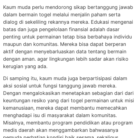
Kaum muda perlu mendorong sikap bertanggung jawab
dalam bermain togel melalui menjalin paham serta
dialog di sekeliling rekannya mereka. Edukasi mengenai
batas dan juga pengelolaan finansial adalah dasar
penting untuk permainan tetap bisa berbahaya individu
maupun dan komunitas. Mereka bisa dapat berperan
aktif dengan menyebarluaskan data tentang bermain
dengan aman. agar lingkungan lebih sadar akan risiko
kerugian yang ada.
Di samping itu, kaum muda juga berpartisipasi dalam
aksi sosial untuk fungsi tanggung jawab mereka.
Dengan mengalokasikan menetapkan sebagian dari dari
keuntungan resiko yang dari togel permainan untuk misi
kemanusiaan, mereka dapat membantu memecahkan
menghadapi isu di masyarakat dalam komunitas.
Misalnya, membantu program pendidikan atau program
medis daerah akan menggambarkan bahwasanya
pemuda perhatian kondisi baik sesama, sekaligus