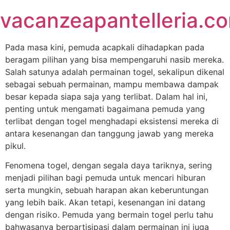
Skip
vacanzeapantelleria.c
to
content
Pada masa kini, pemuda acapkali dihadapkan pada
beragam pilihan yang bisa mempengaruhi nasib mereka.
Salah satunya adalah permainan togel, sekalipun dikenal
sebagai sebuah permainan, mampu membawa dampak
besar kepada siapa saja yang terlibat. Dalam hal ini,
penting untuk mengamati bagaimana pemuda yang
terlibat dengan togel menghadapi eksistensi mereka di
antara kesenangan dan tanggung jawab yang mereka
pikul.
Fenomena togel, dengan segala daya tariknya, sering
menjadi pilihan bagi pemuda untuk mencari hiburan
serta mungkin, sebuah harapan akan keberuntungan
yang lebih baik. Akan tetapi, kesenangan ini datang
dengan risiko. Pemuda yang bermain togel perlu tahu
bahwasanya berpartisipasi dalam permainan ini juga