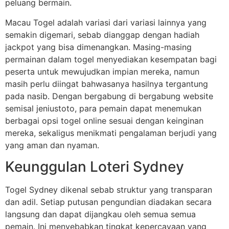
peluang bermain.
Macau Togel adalah variasi dari variasi lainnya yang
semakin digemari, sebab dianggap dengan hadiah
jackpot yang bisa dimenangkan. Masing-masing
permainan dalam togel menyediakan kesempatan bagi
peserta untuk mewujudkan impian mereka, namun
masih perlu diingat bahwasanya hasilnya tergantung
pada nasib. Dengan bergabung di bergabung website
semisal jeniustoto, para pemain dapat menemukan
berbagai opsi togel online sesuai dengan keinginan
mereka, sekaligus menikmati pengalaman berjudi yang
yang aman dan nyaman.
Keunggulan Loteri Sydney
Togel Sydney dikenal sebab struktur yang transparan
dan adil. Setiap putusan pengundian diadakan secara
langsung dan dapat dijangkau oleh semua semua
pemain. Ini menyebabkan tingkat kepercayaan yang