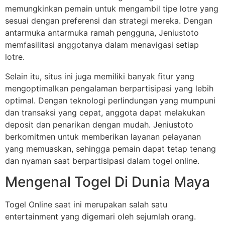
memungkinkan pemain untuk mengambil tipe lotre yang
sesuai dengan preferensi dan strategi mereka. Dengan
antarmuka antarmuka ramah pengguna, Jeniustoto
memfasilitasi anggotanya dalam menavigasi setiap
lotre.
Selain itu, situs ini juga memiliki banyak fitur yang
mengoptimalkan pengalaman berpartisipasi yang lebih
optimal. Dengan teknologi perlindungan yang mumpuni
dan transaksi yang cepat, anggota dapat melakukan
deposit dan penarikan dengan mudah. Jeniustoto
berkomitmen untuk memberikan layanan pelayanan
yang memuaskan, sehingga pemain dapat tetap tenang
dan nyaman saat berpartisipasi dalam togel online.
Mengenal Togel Di Dunia Maya
Togel Online saat ini merupakan salah satu
entertainment yang digemari oleh sejumlah orang.