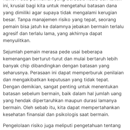
ini, krusial bagi kita untuk mengetahui batasan dana
yang dimiliki agar supaya tidak mengalami kerugian
besar. Tanpa manajemen risiko yang tepat, seorang
pemain bisa jatuh ke dalamnya jebakan bermain terlalu
agresif dan terlalu lama, yang akhirnya dapat
menyulitkan.
Sejumlah pemain merasa pede usai beberapa
kemenangan berturut-turut dan mulai bertaruh lebih
banyak chip dibandingkan dengan batasan yang
seharusnya. Perasaan ini dapat memperburuk penilaian
dan mengakibatkan keputusan yang tidak tepat.
Dengan demikian, sangat penting untuk menentukan
batasan sebelum bermain, baik dalam hal jumlah uang
yang hendak dipertaruhkan maupun durasi lamanya
bermain. Oleh sebab itu, kita dapat mempertahankan
kesehatan finansial dan psikologis saat bermain.
Pengelolaan risiko juga meliputi pengetahuan tentang