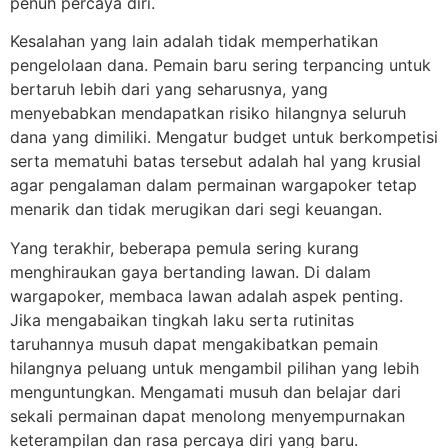
penuh percaya diri.
Kesalahan yang lain adalah tidak memperhatikan
pengelolaan dana. Pemain baru sering terpancing untuk
bertaruh lebih dari yang seharusnya, yang
menyebabkan mendapatkan risiko hilangnya seluruh
dana yang dimiliki. Mengatur budget untuk berkompetisi
serta mematuhi batas tersebut adalah hal yang krusial
agar pengalaman dalam permainan wargapoker tetap
menarik dan tidak merugikan dari segi keuangan.
Yang terakhir, beberapa pemula sering kurang
menghiraukan gaya bertanding lawan. Di dalam
wargapoker, membaca lawan adalah aspek penting.
Jika mengabaikan tingkah laku serta rutinitas
taruhannya musuh dapat mengakibatkan pemain
hilangnya peluang untuk mengambil pilihan yang lebih
menguntungkan. Mengamati musuh dan belajar dari
sekali permainan dapat menolong menyempurnakan
keterampilan dan rasa percaya diri yang baru.