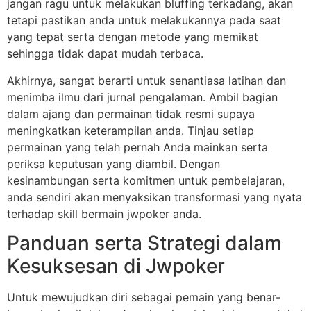
jangan ragu untuk melakukan bluffing terkadang, akan
tetapi pastikan anda untuk melakukannya pada saat
yang tepat serta dengan metode yang memikat
sehingga tidak dapat mudah terbaca.
Akhirnya, sangat berarti untuk senantiasa latihan dan
menimba ilmu dari jurnal pengalaman. Ambil bagian
dalam ajang dan permainan tidak resmi supaya
meningkatkan keterampilan anda. Tinjau setiap
permainan yang telah pernah Anda mainkan serta
periksa keputusan yang diambil. Dengan
kesinambungan serta komitmen untuk pembelajaran,
anda sendiri akan menyaksikan transformasi yang nyata
terhadap skill bermain jwpoker anda.
Panduan serta Strategi dalam
Kesuksesan di Jwpoker
Untuk mewujudkan diri sebagai pemain yang benar-