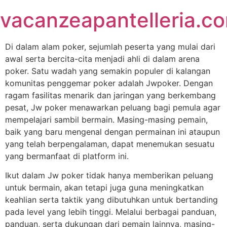
Skip
vacanzeapantelleria.c
to
content
Di dalam alam poker, sejumlah peserta yang mulai dari
awal serta bercita-cita menjadi ahli di dalam arena
poker. Satu wadah yang semakin populer di kalangan
komunitas penggemar poker adalah Jwpoker. Dengan
ragam fasilitas menarik dan jaringan yang berkembang
pesat, Jw poker menawarkan peluang bagi pemula agar
mempelajari sambil bermain. Masing-masing pemain,
baik yang baru mengenal dengan permainan ini ataupun
yang telah berpengalaman, dapat menemukan sesuatu
yang bermanfaat di platform ini.
Ikut dalam Jw poker tidak hanya memberikan peluang
untuk bermain, akan tetapi juga guna meningkatkan
keahlian serta taktik yang dibutuhkan untuk bertanding
pada level yang lebih tinggi. Melalui berbagai panduan,
panduan, serta dukungan dari pemain lainnya, masing-