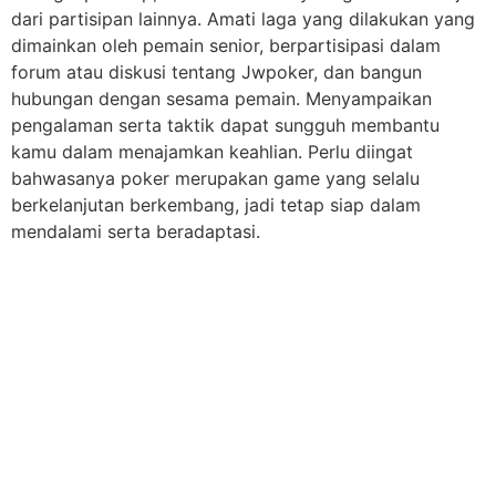
dari partisipan lainnya. Amati laga yang dilakukan yang
dimainkan oleh pemain senior, berpartisipasi dalam
forum atau diskusi tentang Jwpoker, dan bangun
hubungan dengan sesama pemain. Menyampaikan
pengalaman serta taktik dapat sungguh membantu
kamu dalam menajamkan keahlian. Perlu diingat
bahwasanya poker merupakan game yang selalu
berkelanjutan berkembang, jadi tetap siap dalam
mendalami serta beradaptasi.