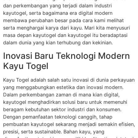
dan perkembangan yang terjadi dalam industri
kayutogel, serta bagaimana era digital modern
membawa perubahan besar pada cara kami melihat
serta menghargai karya dari kayu. Mari kita menyusuri
masa depan kayutogel dan kayutogel itu beradaptasi
dalam dunia yang kian terhubung dan kekinian.
Inovasi Baru Teknologi Modern
Kayu Togel
Kayu Togel adalah salah satu inovasi di dunia perkayuan
yang menggabungkan estetika dan inovasi modern.
Dalam perkembangan zaman di mana kian digital,
kayutogel menghadirkan solusi baru untuk memenuhi
beragam kebutuhan sektor industri dan konsumen.
Dengan pemanfaatan teknologi canggih, tahap
pembuatan kayutogel sekarang menjadi semakin efisien,
presisi, serta sustainable. Bahan kayu, yang