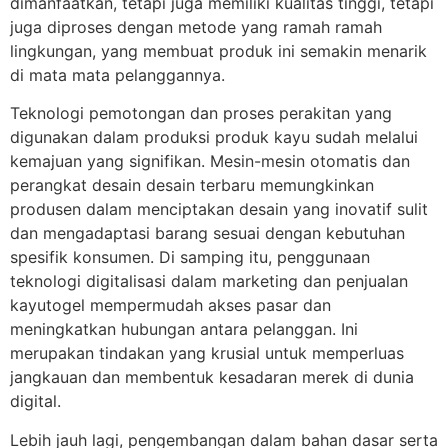
dimanfaatkan, tetapi juga memiliki kualitas tinggi, tetapi
juga diproses dengan metode yang ramah ramah
lingkungan, yang membuat produk ini semakin menarik
di mata mata pelanggannya.
Teknologi pemotongan dan proses perakitan yang
digunakan dalam produksi produk kayu sudah melalui
kemajuan yang signifikan. Mesin-mesin otomatis dan
perangkat desain desain terbaru memungkinkan
produsen dalam menciptakan desain yang inovatif sulit
dan mengadaptasi barang sesuai dengan kebutuhan
spesifik konsumen. Di samping itu, penggunaan
teknologi digitalisasi dalam marketing dan penjualan
kayutogel mempermudah akses pasar dan
meningkatkan hubungan antara pelanggan. Ini
merupakan tindakan yang krusial untuk memperluas
jangkauan dan membentuk kesadaran merek di dunia
digital.
Lebih jauh lagi, pengembangan dalam bahan dasar serta