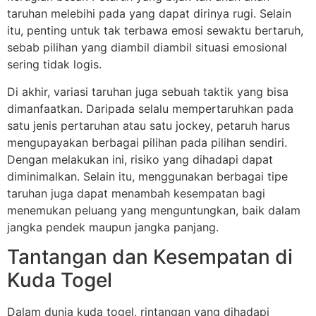
taruhan melebihi pada yang dapat dirinya rugi. Selain
itu, penting untuk tak terbawa emosi sewaktu bertaruh,
sebab pilihan yang diambil diambil situasi emosional
sering tidak logis.
Di akhir, variasi taruhan juga sebuah taktik yang bisa
dimanfaatkan. Daripada selalu mempertaruhkan pada
satu jenis pertaruhan atau satu jockey, petaruh harus
mengupayakan berbagai pilihan pada pilihan sendiri.
Dengan melakukan ini, risiko yang dihadapi dapat
diminimalkan. Selain itu, menggunakan berbagai tipe
taruhan juga dapat menambah kesempatan bagi
menemukan peluang yang menguntungkan, baik dalam
jangka pendek maupun jangka panjang.
Tantangan dan Kesempatan di
Kuda Togel
Dalam dunia kuda togel, rintangan yang dihadapi