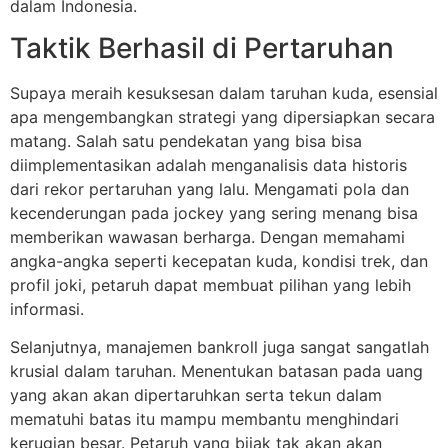
dalam Indonesia.
Taktik Berhasil di Pertaruhan
Supaya meraih kesuksesan dalam taruhan kuda, esensial
apa mengembangkan strategi yang dipersiapkan secara
matang. Salah satu pendekatan yang bisa bisa
diimplementasikan adalah menganalisis data historis
dari rekor pertaruhan yang lalu. Mengamati pola dan
kecenderungan pada jockey yang sering menang bisa
memberikan wawasan berharga. Dengan memahami
angka-angka seperti kecepatan kuda, kondisi trek, dan
profil joki, petaruh dapat membuat pilihan yang lebih
informasi.
Selanjutnya, manajemen bankroll juga sangat sangatlah
krusial dalam taruhan. Menentukan batasan pada uang
yang akan akan dipertaruhkan serta tekun dalam
mematuhi batas itu mampu membantu menghindari
kerugian besar. Petaruh yang bijak tak akan akan