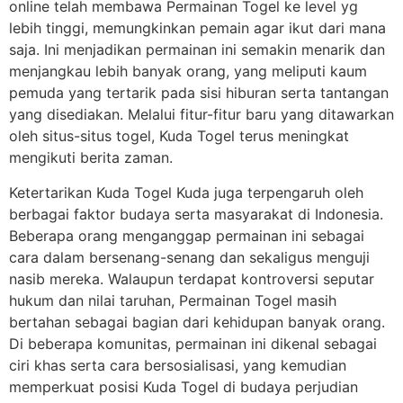
online telah membawa Permainan Togel ke level yg
lebih tinggi, memungkinkan pemain agar ikut dari mana
saja. Ini menjadikan permainan ini semakin menarik dan
menjangkau lebih banyak orang, yang meliputi kaum
pemuda yang tertarik pada sisi hiburan serta tantangan
yang disediakan. Melalui fitur-fitur baru yang ditawarkan
oleh situs-situs togel, Kuda Togel terus meningkat
mengikuti berita zaman.
Ketertarikan Kuda Togel Kuda juga terpengaruh oleh
berbagai faktor budaya serta masyarakat di Indonesia.
Beberapa orang menganggap permainan ini sebagai
cara dalam bersenang-senang dan sekaligus menguji
nasib mereka. Walaupun terdapat kontroversi seputar
hukum dan nilai taruhan, Permainan Togel masih
bertahan sebagai bagian dari kehidupan banyak orang.
Di beberapa komunitas, permainan ini dikenal sebagai
ciri khas serta cara bersosialisasi, yang kemudian
memperkuat posisi Kuda Togel di budaya perjudian