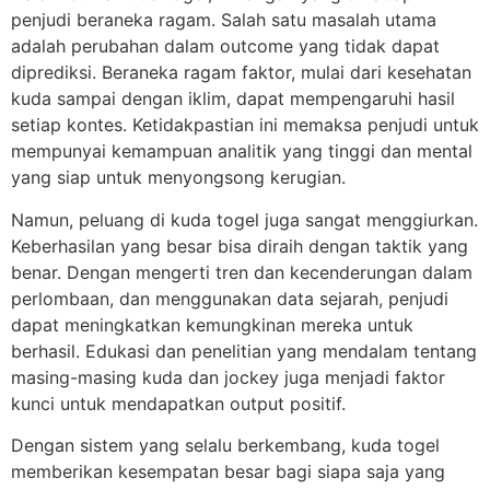
penjudi beraneka ragam. Salah satu masalah utama
adalah perubahan dalam outcome yang tidak dapat
diprediksi. Beraneka ragam faktor, mulai dari kesehatan
kuda sampai dengan iklim, dapat mempengaruhi hasil
setiap kontes. Ketidakpastian ini memaksa penjudi untuk
mempunyai kemampuan analitik yang tinggi dan mental
yang siap untuk menyongsong kerugian.
Namun, peluang di kuda togel juga sangat menggiurkan.
Keberhasilan yang besar bisa diraih dengan taktik yang
benar. Dengan mengerti tren dan kecenderungan dalam
perlombaan, dan menggunakan data sejarah, penjudi
dapat meningkatkan kemungkinan mereka untuk
berhasil. Edukasi dan penelitian yang mendalam tentang
masing-masing kuda dan jockey juga menjadi faktor
kunci untuk mendapatkan output positif.
Dengan sistem yang selalu berkembang, kuda togel
memberikan kesempatan besar bagi siapa saja yang