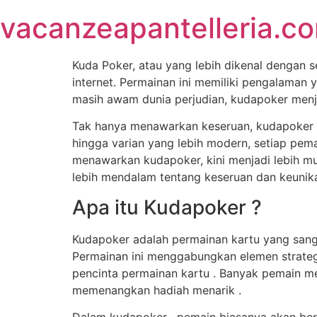
Skip
vacanzeapantelleria.c
to
content
Kuda Poker, atau yang lebih dikenal dengan s
internet. Permainan ini memiliki pengalaman
masih awam dunia perjudian, kudapoker menja
Tak hanya menawarkan keseruan, kudapoker p
hingga varian yang lebih modern, setiap pe
menawarkan kudapoker, kini menjadi lebih mu
lebih mendalam tentang keseruan dan keunika
Apa itu Kudapoker ?
Kudapoker adalah permainan kartu yang sanga
Permainan ini menggabungkan elemen strategi 
pencinta permainan kartu . Banyak pemain m
memenangkan hadiah menarik .