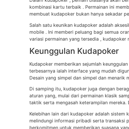
Dalam kudapoker , pemain biasanya akan ber
kombinasi kartu terbaik . Permainan ini mem
membuat kudapoker bukan hanya sekadar perm
Salah satu keunikan kudapoker adalah aksesibi
mobile . Ini memberi peluang bagi semua oran
variasi permainan yang tersedia , kudapoker
Keunggulan Kudapoker
Kudapoker memberikan sejumlah keunggulan y
terbesarnya ialah interface yang mudah digu
Desain yang simpel dan simpel dan menarik 
Di samping itu, kudapoker juga dengan bera
aturan yang, mulai dari permainan klasik s
taktik serta mengasah keterampilan mereka. 
Kelebihan lain dari kudapoker adalah sistem 
melindungi informasi pribadi serta transaks
berkomitmen untuk memberikan suasana yang 