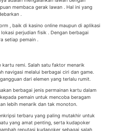
anya adalah mengalahkan lawan dengan
mpuan membaca gerak lawan . Hal ini yang
debarkan .
rm , baik di kasino online maupun di aplikasi
okasi perjudian fisik . Dengan berbagai
a setiap pemain .
artu remi. Salah satu faktor menarik
 navigasi melalui berbagai ciri dan game.
angguan dari elemen yang terlalu rumit.
akan berbagai jenis permainan kartu dalam
ang kepada pemain untuk mencoba beragam
an lebih menarik dan tak monoton.
nkripsi terbaru yang paling mutakhir untuk
uatu yang amat penting, serta kudapoker
nambah reputasi kudapoker sebagai salah