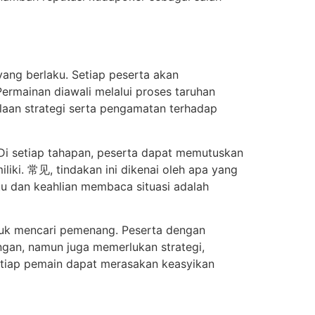
ang berlaku. Setiap peserta akan
ermainan diawali melalui proses taruhan
laan strategi serta pengamatan terhadap
Di setiap tahapan, peserta dapat memutuskan
iki. 常见, tindakan ini dikenai oleh apa yang
tu dan keahlian membaca situasi adalah
ntuk mencari pemenang. Peserta dengan
gan, namun juga memerlukan strategi,
etiap pemain dapat merasakan keasyikan