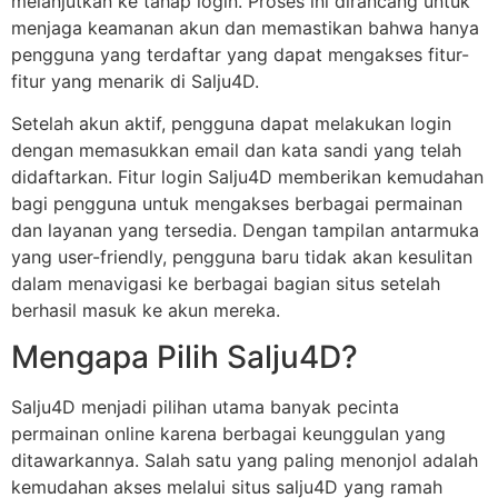
melanjutkan ke tahap login. Proses ini dirancang untuk
menjaga keamanan akun dan memastikan bahwa hanya
pengguna yang terdaftar yang dapat mengakses fitur-
fitur yang menarik di Salju4D.
Setelah akun aktif, pengguna dapat melakukan login
dengan memasukkan email dan kata sandi yang telah
didaftarkan. Fitur login Salju4D memberikan kemudahan
bagi pengguna untuk mengakses berbagai permainan
dan layanan yang tersedia. Dengan tampilan antarmuka
yang user-friendly, pengguna baru tidak akan kesulitan
dalam menavigasi ke berbagai bagian situs setelah
berhasil masuk ke akun mereka.
Mengapa Pilih Salju4D?
Salju4D menjadi pilihan utama banyak pecinta
permainan online karena berbagai keunggulan yang
ditawarkannya. Salah satu yang paling menonjol adalah
kemudahan akses melalui situs salju4D yang ramah