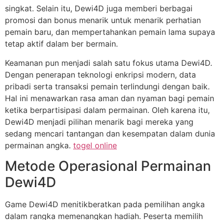
singkat. Selain itu, Dewi4D juga memberi berbagai
promosi dan bonus menarik untuk menarik perhatian
pemain baru, dan mempertahankan pemain lama supaya
tetap aktif dalam ber bermain.
Keamanan pun menjadi salah satu fokus utama Dewi4D.
Dengan penerapan teknologi enkripsi modern, data
pribadi serta transaksi pemain terlindungi dengan baik.
Hal ini menawarkan rasa aman dan nyaman bagi pemain
ketika berpartisipasi dalam permainan. Oleh karena itu,
Dewi4D menjadi pilihan menarik bagi mereka yang
sedang mencari tantangan dan kesempatan dalam dunia
permainan angka.
togel online
Metode Operasional Permainan
Dewi4D
Game Dewi4D menitikberatkan pada pemilihan angka
dalam rangka memenangkan hadiah. Peserta memilih