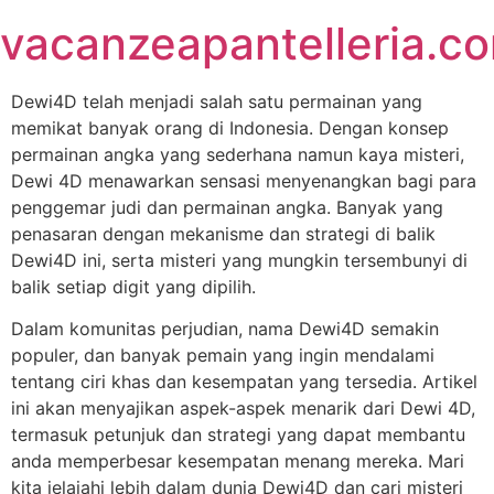
Skip
vacanzeapantelleria.c
to
content
Dewi4D telah menjadi salah satu permainan yang
memikat banyak orang di Indonesia. Dengan konsep
permainan angka yang sederhana namun kaya misteri,
Dewi 4D menawarkan sensasi menyenangkan bagi para
penggemar judi dan permainan angka. Banyak yang
penasaran dengan mekanisme dan strategi di balik
Dewi4D ini, serta misteri yang mungkin tersembunyi di
balik setiap digit yang dipilih.
Dalam komunitas perjudian, nama Dewi4D semakin
populer, dan banyak pemain yang ingin mendalami
tentang ciri khas dan kesempatan yang tersedia. Artikel
ini akan menyajikan aspek-aspek menarik dari Dewi 4D,
termasuk petunjuk dan strategi yang dapat membantu
anda memperbesar kesempatan menang mereka. Mari
kita jelajahi lebih dalam dunia Dewi4D dan cari misteri