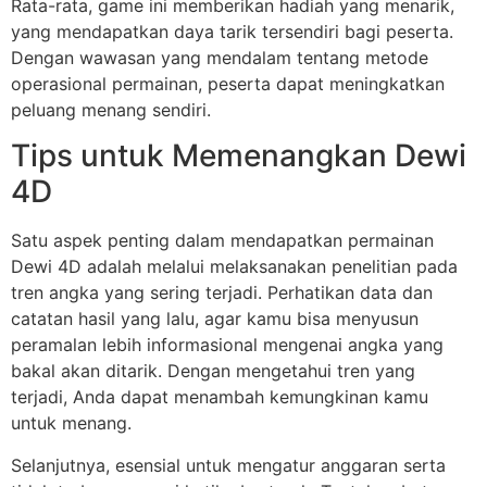
Rata-rata, game ini memberikan hadiah yang menarik,
yang mendapatkan daya tarik tersendiri bagi peserta.
Dengan wawasan yang mendalam tentang metode
operasional permainan, peserta dapat meningkatkan
peluang menang sendiri.
Tips untuk Memenangkan Dewi
4D
Satu aspek penting dalam mendapatkan permainan
Dewi 4D adalah melalui melaksanakan penelitian pada
tren angka yang sering terjadi. Perhatikan data dan
catatan hasil yang lalu, agar kamu bisa menyusun
peramalan lebih informasional mengenai angka yang
bakal akan ditarik. Dengan mengetahui tren yang
terjadi, Anda dapat menambah kemungkinan kamu
untuk menang.
Selanjutnya, esensial untuk mengatur anggaran serta