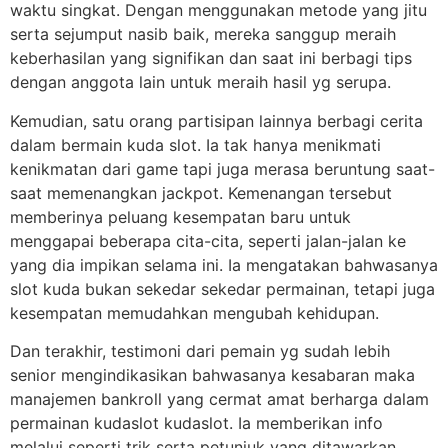
waktu singkat. Dengan menggunakan metode yang jitu
serta sejumput nasib baik, mereka sanggup meraih
keberhasilan yang signifikan dan saat ini berbagi tips
dengan anggota lain untuk meraih hasil yg serupa.
Kemudian, satu orang partisipan lainnya berbagi cerita
dalam bermain kuda slot. Ia tak hanya menikmati
kenikmatan dari game tapi juga merasa beruntung saat-
saat memenangkan jackpot. Kemenangan tersebut
memberinya peluang kesempatan baru untuk
menggapai beberapa cita-cita, seperti jalan-jalan ke
yang dia impikan selama ini. Ia mengatakan bahwasanya
slot kuda bukan sekedar sekedar permainan, tetapi juga
kesempatan memudahkan mengubah kehidupan.
Dan terakhir, testimoni dari pemain yg sudah lebih
senior mengindikasikan bahwasanya kesabaran maka
manajemen bankroll yang cermat amat berharga dalam
permainan kudaslot kudaslot. Ia memberikan info
melalui seperti trik serta petunjuk yang ditawarkan,