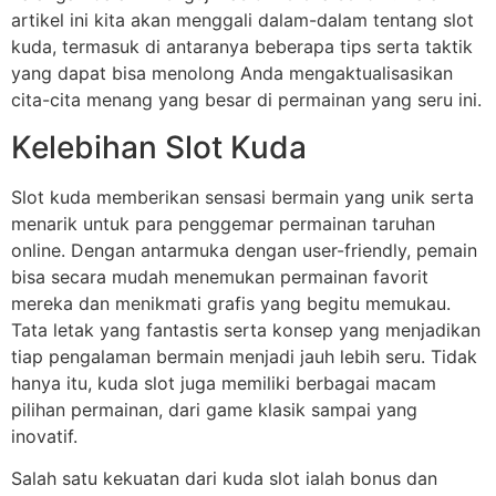
artikel ini kita akan menggali dalam-dalam tentang slot
kuda, termasuk di antaranya beberapa tips serta taktik
yang dapat bisa menolong Anda mengaktualisasikan
cita-cita menang yang besar di permainan yang seru ini.
Kelebihan Slot Kuda
Slot kuda memberikan sensasi bermain yang unik serta
menarik untuk para penggemar permainan taruhan
online. Dengan antarmuka dengan user-friendly, pemain
bisa secara mudah menemukan permainan favorit
mereka dan menikmati grafis yang begitu memukau.
Tata letak yang fantastis serta konsep yang menjadikan
tiap pengalaman bermain menjadi jauh lebih seru. Tidak
hanya itu, kuda slot juga memiliki berbagai macam
pilihan permainan, dari game klasik sampai yang
inovatif.
Salah satu kekuatan dari kuda slot ialah bonus dan