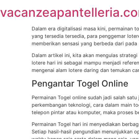
Skip
vacanzeapantelleria.c
to
content
Dalam era digitalisasi masa kini, permainan 
yang tersedia tersedia, para penggemar loter
memberikan sensasi yang berbeda dari pada 
Dalam artikel ini, kita akan mengulas strat
lotere hari ini sebagai mampu menjadi refer
mengenai alam lotere daring dan temukan car
Pengantar Togel Online
Permainan Togel online sudah jadi salah satu j
perkembangan teknologi, cara dalam main tog
telepon pintar atau komputer, maka proses be
Permainan Togel hari ini menyediakan berbag
Setiap hasil-hasil pengundian menunjukkan op