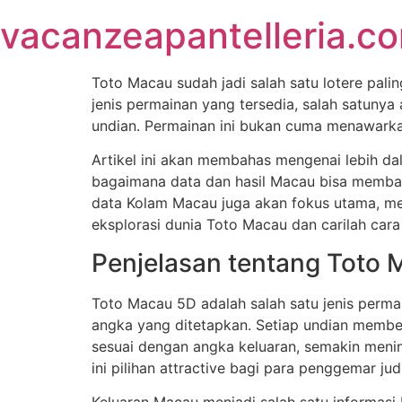
Skip
vacanzeapantelleria.c
to
content
Toto Macau sudah jadi salah satu lotere palin
jenis permainan yang tersedia, salah satuny
undian. Permainan ini bukan cuma menawarkan
Artikel ini akan membahas mengenai lebih da
bagaimana data dan hasil Macau bisa memba
data Kolam Macau juga akan fokus utama, m
eksplorasi dunia Toto Macau dan carilah car
Penjelasan tentang Toto
Toto Macau 5D adalah salah satu jenis perma
angka yang ditetapkan. Setiap undian memb
sesuai dengan angka keluaran, semakin menin
ini pilihan attractive bagi para penggemar judi