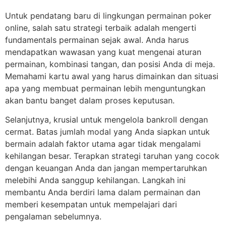
Untuk pendatang baru di lingkungan permainan poker
online, salah satu strategi terbaik adalah mengerti
fundamentals permainan sejak awal. Anda harus
mendapatkan wawasan yang kuat mengenai aturan
permainan, kombinasi tangan, dan posisi Anda di meja.
Memahami kartu awal yang harus dimainkan dan situasi
apa yang membuat permainan lebih menguntungkan
akan bantu banget dalam proses keputusan.
Selanjutnya, krusial untuk mengelola bankroll dengan
cermat. Batas jumlah modal yang Anda siapkan untuk
bermain adalah faktor utama agar tidak mengalami
kehilangan besar. Terapkan strategi taruhan yang cocok
dengan keuangan Anda dan jangan mempertaruhkan
melebihi Anda sanggup kehilangan. Langkah ini
membantu Anda berdiri lama dalam permainan dan
memberi kesempatan untuk mempelajari dari
pengalaman sebelumnya.