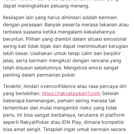
dapat meningkatkan peluang menang.
Kesilapan lain yang harus dihindari adalah bermain
dengan perasaan. Banyak peserta merasa tekanan atau
terbawa suasana ketika mengalami kekalahannya
beruntun. Pilihan yang diambil dalam situasi emosional
sering kali tidak bijak dan dapat menimbulkan kerugian
lebih besar. Usahakan untuk tetap calm dan berpikir
jelas, serta bermain mengikuti dengan rencana yang
telah disusun sebelumnya. Mengelola emosi sangat
penting dalam permainan poker.
Terakhir, hindari overconfidence atau rasa percaya diri
yang berlebihan.
https://rakyatpokerr1.com
Setelah
beberapa kemenangan, pemain sering merasa tak
terhentikan dan mulai mengambil risiko yang tidak
perlu. Ini bisa sangat berbahaya, terutama di platform
seperti RakyatPoker atau IDN Play, dimana kompetisi
bisa amat sengit. Tetaplah ingat untuk bermain secara