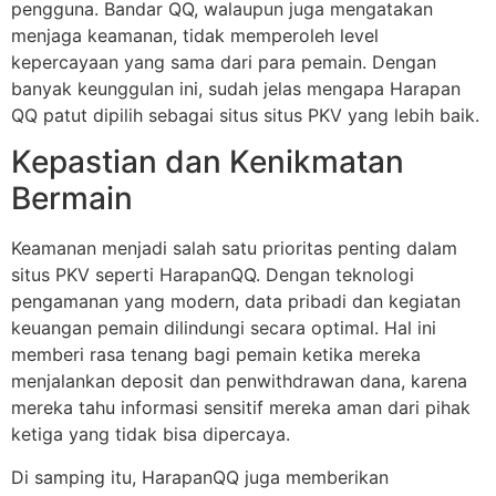
pengguna. Bandar QQ, walaupun juga mengatakan
menjaga keamanan, tidak memperoleh level
kepercayaan yang sama dari para pemain. Dengan
banyak keunggulan ini, sudah jelas mengapa Harapan
QQ patut dipilih sebagai situs situs PKV yang lebih baik.
Kepastian dan Kenikmatan
Bermain
Keamanan menjadi salah satu prioritas penting dalam
situs PKV seperti HarapanQQ. Dengan teknologi
pengamanan yang modern, data pribadi dan kegiatan
keuangan pemain dilindungi secara optimal. Hal ini
memberi rasa tenang bagi pemain ketika mereka
menjalankan deposit dan penwithdrawan dana, karena
mereka tahu informasi sensitif mereka aman dari pihak
ketiga yang tidak bisa dipercaya.
Di samping itu, HarapanQQ juga memberikan