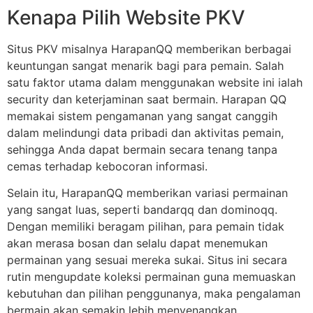
Kenapa Pilih Website PKV
Situs PKV misalnya HarapanQQ memberikan berbagai
keuntungan sangat menarik bagi para pemain. Salah
satu faktor utama dalam menggunakan website ini ialah
security dan keterjaminan saat bermain. Harapan QQ
memakai sistem pengamanan yang sangat canggih
dalam melindungi data pribadi dan aktivitas pemain,
sehingga Anda dapat bermain secara tenang tanpa
cemas terhadap kebocoran informasi.
Selain itu, HarapanQQ memberikan variasi permainan
yang sangat luas, seperti bandarqq dan dominoqq.
Dengan memiliki beragam pilihan, para pemain tidak
akan merasa bosan dan selalu dapat menemukan
permainan yang sesuai mereka sukai. Situs ini secara
rutin mengupdate koleksi permainan guna memuaskan
kebutuhan dan pilihan penggunanya, maka pengalaman
bermain akan semakin lebih menyenangkan.