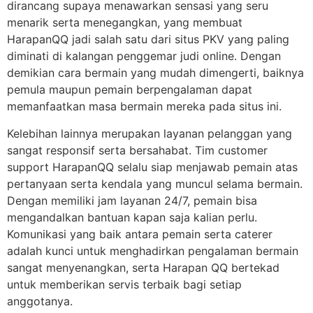
dirancang supaya menawarkan sensasi yang seru
menarik serta menegangkan, yang membuat
HarapanQQ jadi salah satu dari situs PKV yang paling
diminati di kalangan penggemar judi online. Dengan
demikian cara bermain yang mudah dimengerti, baiknya
pemula maupun pemain berpengalaman dapat
memanfaatkan masa bermain mereka pada situs ini.
Kelebihan lainnya merupakan layanan pelanggan yang
sangat responsif serta bersahabat. Tim customer
support HarapanQQ selalu siap menjawab pemain atas
pertanyaan serta kendala yang muncul selama bermain.
Dengan memiliki jam layanan 24/7, pemain bisa
mengandalkan bantuan kapan saja kalian perlu.
Komunikasi yang baik antara pemain serta caterer
adalah kunci untuk menghadirkan pengalaman bermain
sangat menyenangkan, serta Harapan QQ bertekad
untuk memberikan servis terbaik bagi setiap
anggotanya.