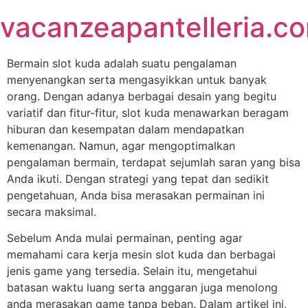
Skip
vacanzeapantelleria.c
to
content
Bermain slot kuda adalah suatu pengalaman
menyenangkan serta mengasyikkan untuk banyak
orang. Dengan adanya berbagai desain yang begitu
variatif dan fitur-fitur, slot kuda menawarkan beragam
hiburan dan kesempatan dalam mendapatkan
kemenangan. Namun, agar mengoptimalkan
pengalaman bermain, terdapat sejumlah saran yang bisa
Anda ikuti. Dengan strategi yang tepat dan sedikit
pengetahuan, Anda bisa merasakan permainan ini
secara maksimal.
Sebelum Anda mulai permainan, penting agar
memahami cara kerja mesin slot kuda dan berbagai
jenis game yang tersedia. Selain itu, mengetahui
batasan waktu luang serta anggaran juga menolong
anda merasakan game tanpa beban. Dalam artikel ini,