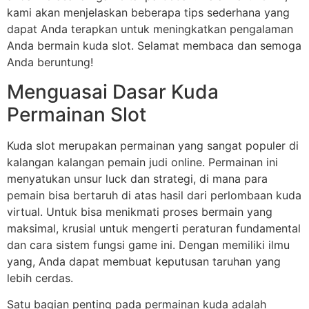
kami akan menjelaskan beberapa tips sederhana yang
dapat Anda terapkan untuk meningkatkan pengalaman
Anda bermain kuda slot. Selamat membaca dan semoga
Anda beruntung!
Menguasai Dasar Kuda
Permainan Slot
Kuda slot merupakan permainan yang sangat populer di
kalangan kalangan pemain judi online. Permainan ini
menyatukan unsur luck dan strategi, di mana para
pemain bisa bertaruh di atas hasil dari perlombaan kuda
virtual. Untuk bisa menikmati proses bermain yang
maksimal, krusial untuk mengerti peraturan fundamental
dan cara sistem fungsi game ini. Dengan memiliki ilmu
yang, Anda dapat membuat keputusan taruhan yang
lebih cerdas.
Satu bagian penting pada permainan kuda adalah