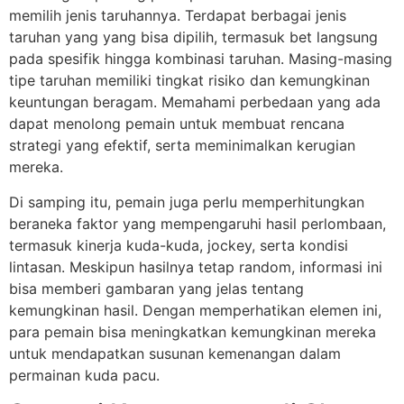
memilih jenis taruhannya. Terdapat berbagai jenis
taruhan yang yang bisa dipilih, termasuk bet langsung
pada spesifik hingga kombinasi taruhan. Masing-masing
tipe taruhan memiliki tingkat risiko dan kemungkinan
keuntungan beragam. Memahami perbedaan yang ada
dapat menolong pemain untuk membuat rencana
strategi yang efektif, serta meminimalkan kerugian
mereka.
Di samping itu, pemain juga perlu memperhitungkan
beraneka faktor yang mempengaruhi hasil perlombaan,
termasuk kinerja kuda-kuda, jockey, serta kondisi
lintasan. Meskipun hasilnya tetap random, informasi ini
bisa memberi gambaran yang jelas tentang
kemungkinan hasil. Dengan memperhatikan elemen ini,
para pemain bisa meningkatkan kemungkinan mereka
untuk mendapatkan susunan kemenangan dalam
permainan kuda pacu.