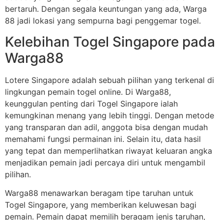
bertaruh. Dengan segala keuntungan yang ada, Warga
88 jadi lokasi yang sempurna bagi penggemar togel.
Kelebihan Togel Singapore pada
Warga88
Lotere Singapore adalah sebuah pilihan yang terkenal di
lingkungan pemain togel online. Di Warga88,
keunggulan penting dari Togel Singapore ialah
kemungkinan menang yang lebih tinggi. Dengan metode
yang transparan dan adil, anggota bisa dengan mudah
memahami fungsi permainan ini. Selain itu, data hasil
yang tepat dan memperlihatkan riwayat keluaran angka
menjadikan pemain jadi percaya diri untuk mengambil
pilihan.
Warga88 menawarkan beragam tipe taruhan untuk
Togel Singapore, yang memberikan keluwesan bagi
pemain. Pemain dapat memilih beragam jenis taruhan,