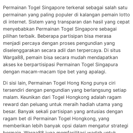
Permainan Togel Singapore terkenal sebagai salah satu
permainan yang paling populer di kalangan pemain lotto
di internet. Sistem yang transparan dan hasil yang cepat
menyebabkan Permainan Togel Singapore sebagai
pilihan terbaik. Beberapa partisipan bisa merasa
menjadi percaya dengan proses pengundian yang
diselenggarakan secara adil dan terpercaya. Di situs
Warga88, pemain bisa secara mudah mendapatkan
akses ke berpartisipasi Permainan Togel Singapura
dengan macam-macam tipe bet yang apalagi.
Di sisi lain, Permainan Togel Hong Kong punya ciri
tersendiri dengan pengundian yang berlangsung setiap
malam. Keunikan dari Togel Hongkong adalah ragam
reward dan peluang untuk meraih hadiah utama yang
besar. Banyak sekali partisipan yang antusias dengan
ragam bet di Permainan Togel Hongkong, yang
memberikan lebih banyak opsi dalam mengatur strategi
bermain. Warga88 juga memfasilitasi wadah untuk