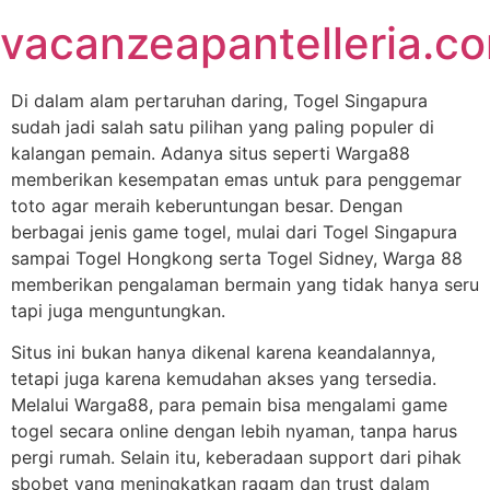
Skip
vacanzeapantelleria.c
to
content
Di dalam alam pertaruhan daring, Togel Singapura
sudah jadi salah satu pilihan yang paling populer di
kalangan pemain. Adanya situs seperti Warga88
memberikan kesempatan emas untuk para penggemar
toto agar meraih keberuntungan besar. Dengan
berbagai jenis game togel, mulai dari Togel Singapura
sampai Togel Hongkong serta Togel Sidney, Warga 88
memberikan pengalaman bermain yang tidak hanya seru
tapi juga menguntungkan.
Situs ini bukan hanya dikenal karena keandalannya,
tetapi juga karena kemudahan akses yang tersedia.
Melalui Warga88, para pemain bisa mengalami game
togel secara online dengan lebih nyaman, tanpa harus
pergi rumah. Selain itu, keberadaan support dari pihak
sbobet yang meningkatkan ragam dan trust dalam