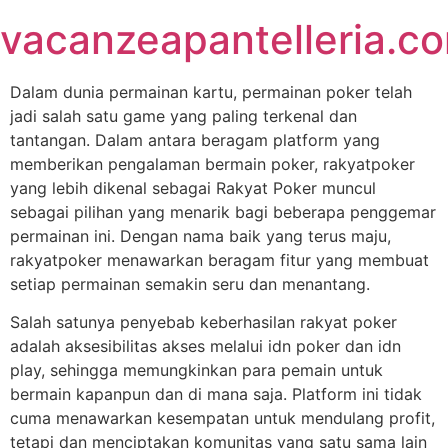
Skip
vacanzeapantelleria.c
to
content
Dalam dunia permainan kartu, permainan poker telah
jadi salah satu game yang paling terkenal dan
tantangan. Dalam antara beragam platform yang
memberikan pengalaman bermain poker, rakyatpoker
yang lebih dikenal sebagai Rakyat Poker muncul
sebagai pilihan yang menarik bagi beberapa penggemar
permainan ini. Dengan nama baik yang terus maju,
rakyatpoker menawarkan beragam fitur yang membuat
setiap permainan semakin seru dan menantang.
Salah satunya penyebab keberhasilan rakyat poker
adalah aksesibilitas akses melalui idn poker dan idn
play, sehingga memungkinkan para pemain untuk
bermain kapanpun dan di mana saja. Platform ini tidak
cuma menawarkan kesempatan untuk mendulang profit,
tetapi dan menciptakan komunitas yang satu sama lain