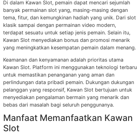
Di dalam Kawan Slot, pemain dapat mencari sejumlah
banyak permainan slot yang, masing-masing dengan
tema, fitur, dan kemungkinan hadiah yang unik. Dari slot
klasik sampai dengan permainan video modern,
terdapat sesuatu untuk setiap jenis pemain. Selain itu,
Kawan Slot menyediakan bonus dan promosi menarik
yang meningkatkan kesempatan pemain dalam menang.
Keamanan dan kenyamanan adalah prioritas utama
Kawan Slot. Platform ini menggunakan teknologi terbaru
untuk memastikan penanganan yang aman dan
perlindungan data pribadi pemain. Dukungan dukungan
pelanggan yang responsif, Kawan Slot bertujuan untuk
menyediakan pengalaman bermain yang menarik dan
bebas dari masalah bagi seluruh penggunanya.
Manfaat Memanfaatkan Kawan
Slot