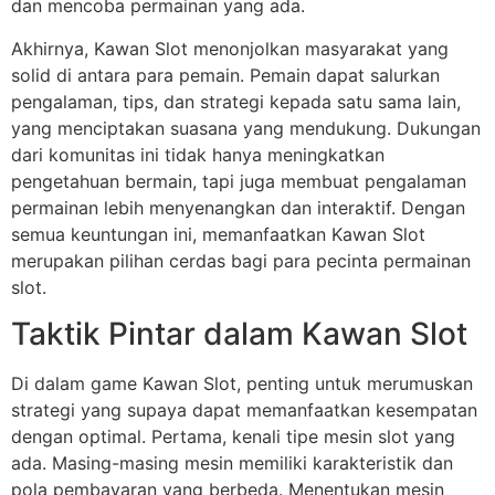
dan mencoba permainan yang ada.
Akhirnya, Kawan Slot menonjolkan masyarakat yang
solid di antara para pemain. Pemain dapat salurkan
pengalaman, tips, dan strategi kepada satu sama lain,
yang menciptakan suasana yang mendukung. Dukungan
dari komunitas ini tidak hanya meningkatkan
pengetahuan bermain, tapi juga membuat pengalaman
permainan lebih menyenangkan dan interaktif. Dengan
semua keuntungan ini, memanfaatkan Kawan Slot
merupakan pilihan cerdas bagi para pecinta permainan
slot.
Taktik Pintar dalam Kawan Slot
Di dalam game Kawan Slot, penting untuk merumuskan
strategi yang supaya dapat memanfaatkan kesempatan
dengan optimal. Pertama, kenali tipe mesin slot yang
ada. Masing-masing mesin memiliki karakteristik dan
pola pembayaran yang berbeda. Menentukan mesin