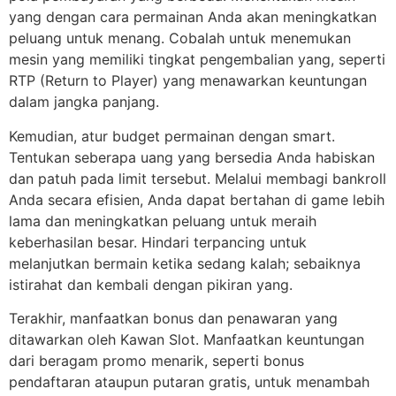
yang dengan cara permainan Anda akan meningkatkan
peluang untuk menang. Cobalah untuk menemukan
mesin yang memiliki tingkat pengembalian yang, seperti
RTP (Return to Player) yang menawarkan keuntungan
dalam jangka panjang.
Kemudian, atur budget permainan dengan smart.
Tentukan seberapa uang yang bersedia Anda habiskan
dan patuh pada limit tersebut. Melalui membagi bankroll
Anda secara efisien, Anda dapat bertahan di game lebih
lama dan meningkatkan peluang untuk meraih
keberhasilan besar. Hindari terpancing untuk
melanjutkan bermain ketika sedang kalah; sebaiknya
istirahat dan kembali dengan pikiran yang.
Terakhir, manfaatkan bonus dan penawaran yang
ditawarkan oleh Kawan Slot. Manfaatkan keuntungan
dari beragam promo menarik, seperti bonus
pendaftaran ataupun putaran gratis, untuk menambah