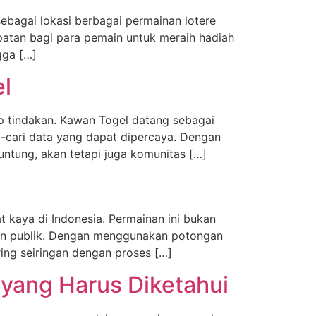
sebagai lokasi berbagai permainan lotere
atan bagi para pemain untuk meraih hadiah
gga […]
l
p tindakan. Kawan Togel datang sebagai
-cari data yang dapat dipercaya. Dengan
tung, akan tetapi juga komunitas […]
 kaya di Indonesia. Permainan ini bukan
ngan publik. Dengan menggunakan potongan
ing seiringan dengan proses […]
 yang Harus Diketahui