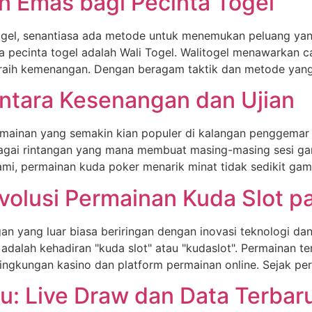
n Emas bagi Pecinta Togel
gel, senantiasa ada metode untuk menemukan peluang yang
a pecinta togel adalah Wali Togel. Walitogel menawarkan 
ih kemenangan. Dengan beragam taktik dan metode yang u
ntara Kesenangan dan Ujian
rmainan yang semakin kian populer di kalangan penggemar 
gai rintangan yang mana membuat masing-masing sesi gam
ami, permainan kuda poker menarik minat tidak sedikit gam
olusi Permainan Kuda Slot pa
n yang luar biasa beriringan dengan inovasi teknologi dan
adalah kehadiran "kuda slot" atau "kudaslot". Permainan te
lingkungan kasino dan platform permainan online. Sejak per
u: Live Draw dan Data Terbar