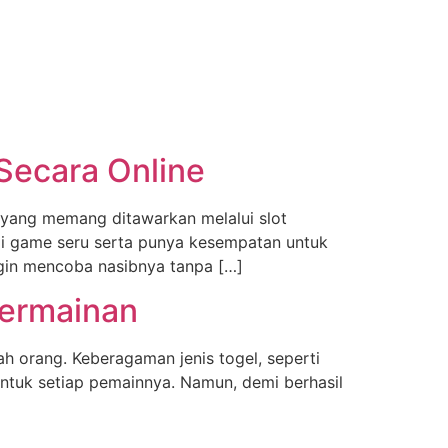
Secara Online
n yang memang ditawarkan melalui slot
ai game seru serta punya kesempatan untuk
ngin mencoba nasibnya tanpa […]
Permainan
lah orang. Keberagaman jenis togel, seperti
untuk setiap pemainnya. Namun, demi berhasil