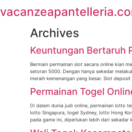
Skip
vacanzeapantelleria.c
to
content
Archives
Keuntungan Bertaruh P
Bermain permainan slot secara online kian m
setoran 5000. Dengan hanya sekedar melakuk
meraih kemenangan yang besar. Slot deposit 
Permainan Togel Onlin
Di dalam dunia judi online, permainan lotto te
lotto Singapura, togel Sydney, lotto Hong K
pada game ini, diperlukan lebih dari sekadar