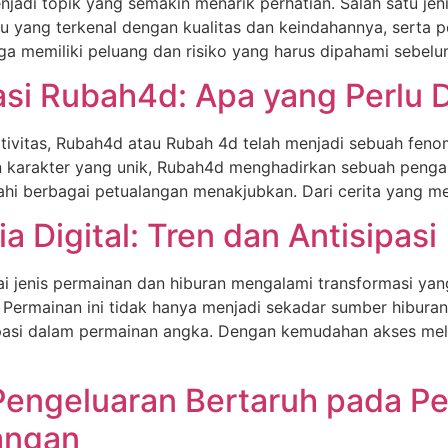
jadi topik yang semakin menarik perhatian. Salah satu j
yu yang terkenal dengan kualitas dan keindahannya, serta 
juga memiliki peluang dan risiko yang harus dipahami sebel
si Rubah4d: Apa yang Perlu D
ativitas, Rubah4d atau Rubah 4d telah menjadi sebuah fen
 karakter yang unik, Rubah4d menghadirkan sebuah pengal
i berbagai petualangan menakjubkan. Dari cerita yang me
a Digital: Tren dan Antisipasi
ai jenis permainan dan hiburan mengalami transformasi yan
 Permainan ini tidak hanya menjadi sekadar sumber hiburan
ipasi dalam permainan angka. Dengan kemudahan akses melal
engeluaran Bertaruh pada Per
angan