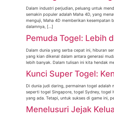
Dalam industri perjudian, peluang untuk men
semakin populer adalah Maha 4D, yang mena
menguji, Maha 4D memberikan kesempatan ba
dalamnya, […]
Pemuda Togel: Lebih 
Dalam dunia yang serba cepat ini, hiburan ser
yang kian dikenal dalam antara generasi mud
lebih banyak. Dalam tulisan ini kita hendak 
Kunci Super Togel: Ke
Di dunia judi daring, permainan togel adalah
seperti togel Singapore, togel Sydney, toge
yang ada. Tetapi, untuk sukses di game ini, p
Menelusuri Jejak Kelua