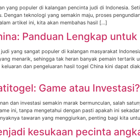
n yang populer di kalangan pencinta judi di Indonesia. Set
. Dengan teknologi yang semakin maju, proses pengundian 
lam artikel ini, kita akan membahas hasil […]
China: Panduan Lengkap untuk
judi yang sangat populer di kalangan masyarakat Indonesi
ng menarik, sehingga tak heran banyak pemain tertarik 
keluaran dan pengeluaran hasil togel China kini dapat d
itogel: Game atau Investasi?
mainan dan investasi semakin marak bermunculan, salah satu
ame ini, tanpa mengetahui dengan pasti apakah ini sekada
anyaknya tawaran yang menggiurkan, penting bagi kita unt
njadi kesukaan pecinta angk