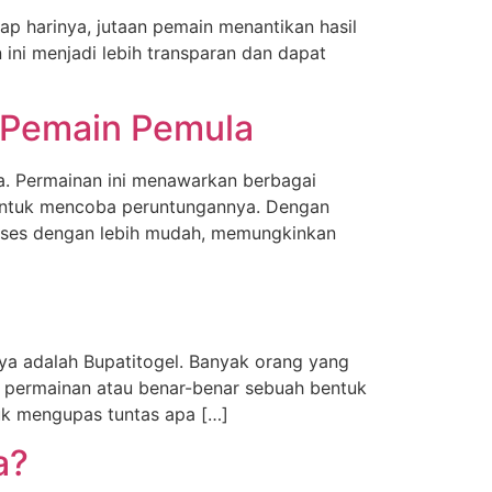
iap harinya, jutaan pemain menantikan hasil
ini menjadi lebih transparan dan dapat
 Pemain Pemula
a. Permainan ini menawarkan berbagai
untuk mencoba peruntungannya. Dengan
iakses dengan lebih mudah, memungkinkan
nya adalah Bupatitogel. Banyak orang yang
r permainan atau benar-benar sebuah bentuk
uk mengupas tuntas apa […]
a?