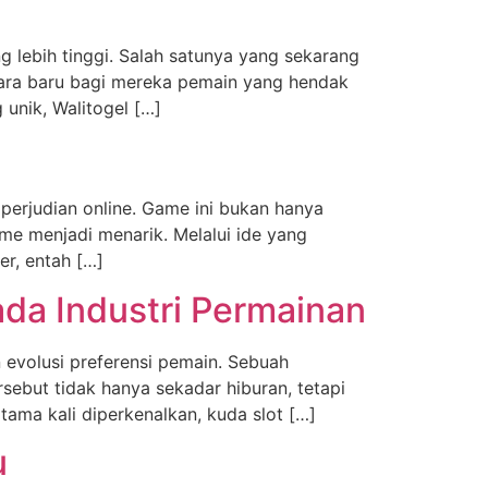
 lebih tinggi. Salah satunya yang sekarang
cara baru bagi mereka pemain yang hendak
nik, Walitogel […]
perjudian online. Game ini bukan hanya
e menjadi menarik. Melalui ide yang
er, entah […]
da Industri Permainan
 evolusi preferensi pemain. Sebuah
rsebut tidak hanya sekadar hiburan, tetapi
tama kali diperkenalkan, kuda slot […]
u